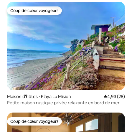
Coup de cœur voyageurs
Coup de cœur voyageurs
Maison d'hôtes ⋅ Playa La Mision
Évaluation mo
4,93 (28)
Petite maison rustique privée relaxante en bord de mer
Coup de cœur voyageurs
Coup de cœur voyageurs