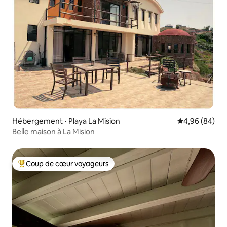
Hébergement ⋅ Playa La Mision
Évaluation mo
4,96 (84)
Belle maison à La Mision
Coup de cœur voyageurs
Coups de cœur voyageurs les plus appréciés