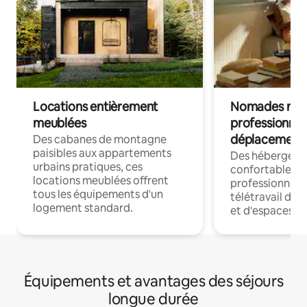
Locations entièrement
Nomades num
meublées
professionnel
déplacement
Des cabanes de montagne
paisibles aux appartements
Des hébergem
urbains pratiques, ces
confortables p
locations meublées offrent
professionnels
tous les équipements d'un
télétravail dis
logement standard.
et d'espaces de
Équipements et avantages des séjours
longue durée