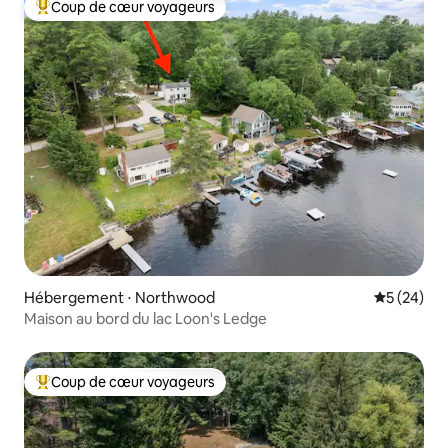
Coup de cœur voyageurs
Coups de cœur voyageurs les plus appréciés
Hébergement ⋅ Northwood
Évaluation
5 (24)
Maison au bord du lac Loon's Ledge
Coup de cœur voyageurs
Coups de cœur voyageurs les plus appréciés