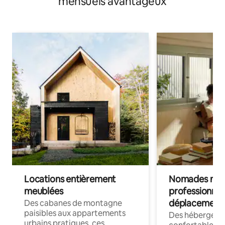
mensuels avantageux
Locations entièrement
Nomades num
meublées
professionnel
déplacement
Des cabanes de montagne
paisibles aux appartements
Des hébergem
urbains pratiques, ces