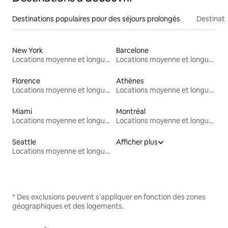
Destinations populaires pour des séjours prolongés
Destinati
New York
Barcelone
Locations moyenne et longue durée
Locations moyenne et longue durée
Florence
Athènes
Locations moyenne et longue durée
Locations moyenne et longue durée
Miami
Montréal
Locations moyenne et longue durée
Locations moyenne et longue durée
Seattle
Afficher plus
Locations moyenne et longue durée
* Des exclusions peuvent s'appliquer en fonction des zones
géographiques et des logements.