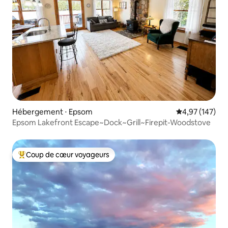
Hébergement ⋅ Epsom
Évaluation moy
4,97 (147)
Epsom Lakefront Escape~Dock~Grill~Firepit-Woodstove
Coup de cœur voyageurs
Coups de cœur voyageurs les plus appréciés