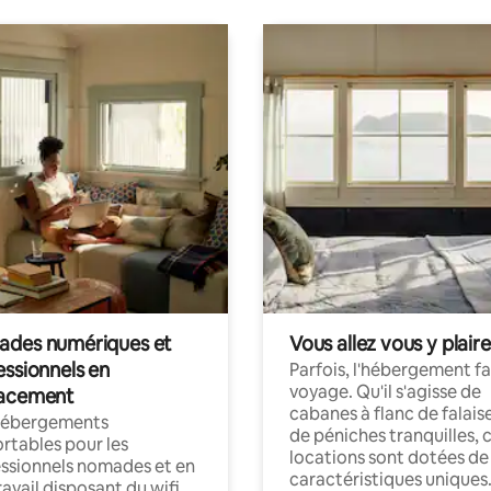
des numériques et
Vous allez vous y plaire
essionnels en
Parfois, l'hébergement fai
voyage. Qu'il s'agisse de
acement
cabanes à flanc de falais
hébergements
de péniches tranquilles, 
rtables pour les
locations sont dotées de
ssionnels nomades et en
caractéristiques uniques
ravail disposant du wifi