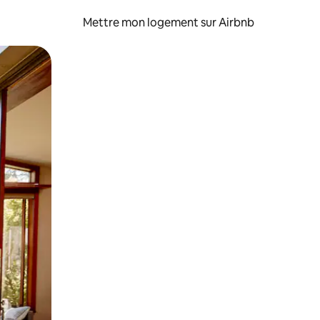
Mettre mon logement sur Airbnb
sant glisser.