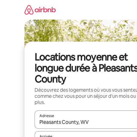
Aller
directement
au
contenu
Locations moyenne et
longue durée à Pleasant
County
Découvrez des logements où vous vous sente
comme chez vous pour un séjour d'un mois ou
plus.
Adresse
Lorsque les résultats s'affichent, utilisez les flèc
Arrivée