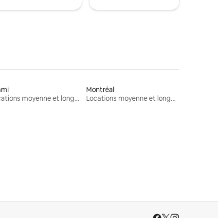
ami
Montréal
Locations moyenne et longue durée
Locations moyenne et longue durée