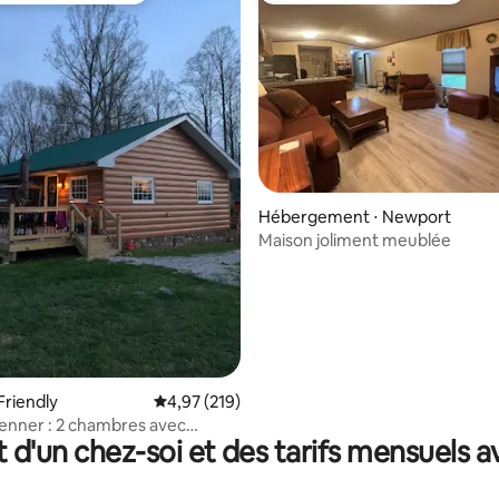
 la base de 24 commentaires : 4,88 sur 5
Hébergement ⋅ Newport
Maison joliment meublée
Friendly
Évaluation moyenne sur la base de 219 comme
4,97 (219)
enner : 2 chambres avec
t d'un chez-soi et des tarifs mensuels 
t sauna