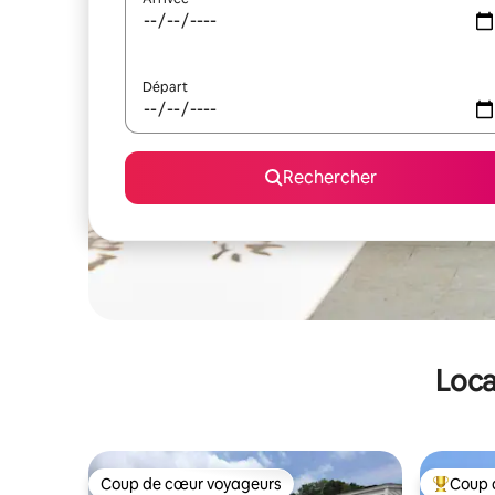
Départ
Rechercher
Loca
Coup de cœur voyageurs
Coup 
Coup de cœur voyageurs
Coups de