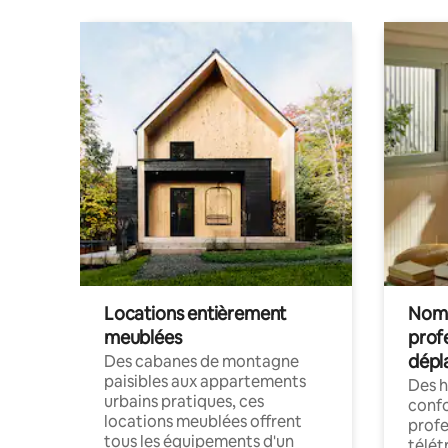
Locations entièrement
Noma
meublées
prof
dépl
Des cabanes de montagne
paisibles aux appartements
Des 
urbains pratiques, ces
confo
locations meublées offrent
profe
tous les équipements d'un
télét