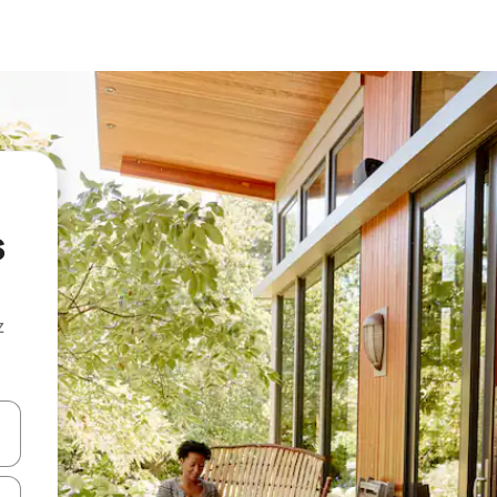
s
z
hes vers le haut et vers le bas pour les parcourir ou en appuyant et en fai