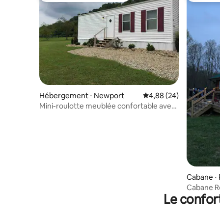
Hébergement ⋅ Newport
Évaluation moyenne sur
4,88 (24)
Mini-roulotte meublée confortable avec
2 chambres et 1 salle de bain
Cabane ⋅ 
Cabane R
Le confor
jacuzzi e