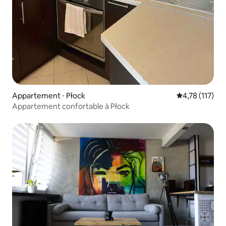
Appartement ⋅ Płock
Évaluation moy
4,78 (117)
Appartement confortable à Płock