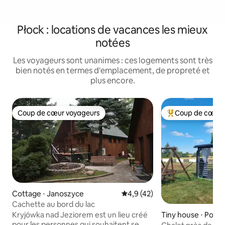
Płock : locations de vacances les mieux
notées
Les voyageurs sont unanimes : ces logements sont très
bien notés en termes d'emplacement, de propreté et
plus encore.
Coup de cœur voyageurs
Coup de cœur 
Coup de cœur voyageurs
Coups de cœur vo
Cottage ⋅ Janoszyce
Évaluation moyenne sur la bas
4,9 (42)
Cachette au bord du lac
Kryjówka nad Jeziorem est un lieu créé
Tiny house ⋅ Pokr
pour les personnes qui souhaitent se