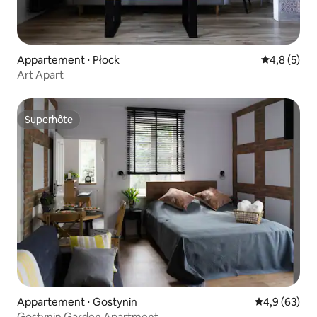
Appartement ⋅ Płock
Évaluation 
4,8 (5)
Art Apart
Superhôte
Superhôte
Appartement ⋅ Gostynin
Évaluation m
4,9 (63)
Gostynin Garden Apartment