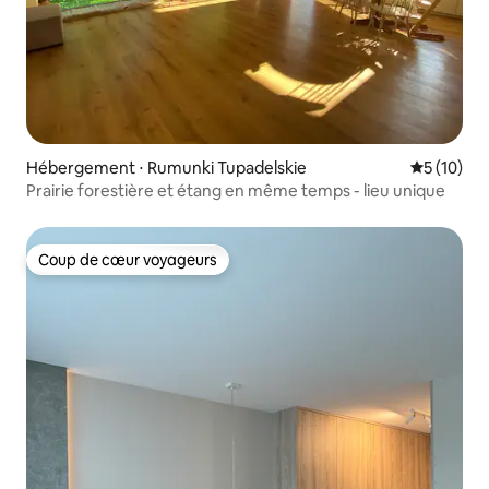
Hébergement ⋅ Rumunki Tupadelskie
Évaluation
5 (10)
Prairie forestière et étang en même temps - lieu unique
Coup de cœur voyageurs
Coup de cœur voyageurs