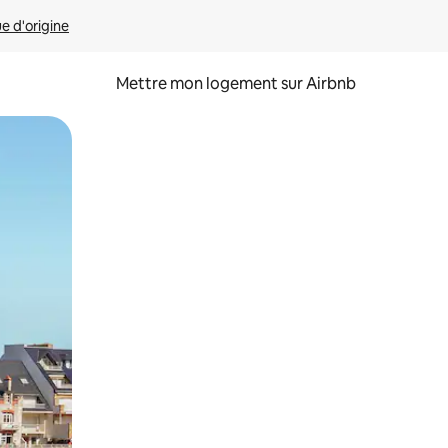
ue d'origine
Mettre mon logement sur Airbnb
sant glisser.