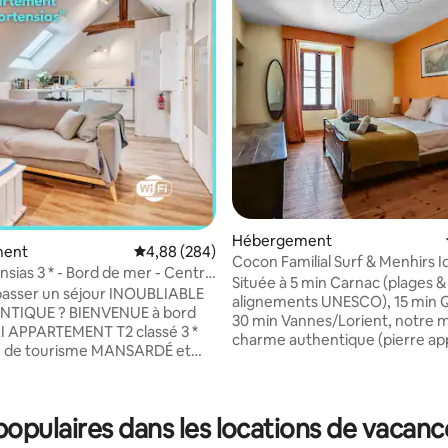
e sur la base de 4 commentaires : 5 sur 5
Hébergement
ment
Évaluation moyenne sur la base de 284 commen
4,88 (284)
Cocon Familial Surf & Menhirs I
sias 3 * - Bord de mer - Central
Morbihan
Située à 5 min Carnac (plages &
passer un séjour INOUBLIABLE
alignements UNESCO), 15 min 
NTIQUE ? BIENVENUE à bord
30 min Vannes/Lorient, notre ma
I APPARTEMENT T2 classé 3 *
charme authentique (pierre ap
ourisme MANSARDÉ et
et confort moderne. Terrasse p
, il est situé dans un
équipements haut de gamme, 
 HISTORIQUE du bourg de
rapide aux sites incontournables
 pied
Île (bateau Quiberon), golfe du
pulaires dans les locations de vacanc
COMMERCES et du BORD DE
surf/rando/plages à proximité. 
s apportera tout le CONFORT