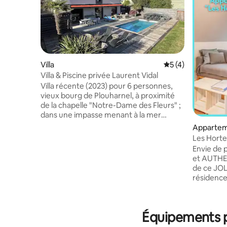
Villa
Évaluation moyenn
5 (4)
Villa & Piscine privée Laurent Vidal
Villa récente (2023) pour 6 personnes,
vieux bourg de Plouharnel, à proximité
de la chapelle "Notre-Dame des Fleurs" ;
dans une impasse menant à la mer
(GR34) et aux chantiers ostréicoles. Tous
Apparte
les commerces sont accessibles à pieds:
Les Horten
Supermarché, pharmacie, presse, office
- Wifi
Envie de 
tourisme, restaurants, boulangerie,
et AUTHE
épicerie, bistros... Arrivée le jour de votre
de ce JOL
choix pour un séjour de 5 nuits minimum
résidence de t
entre l'océan (2,5km) et la Baie de
RÉHABILITÉ
Quiberon (800m). La villa est classée 4
IMMEUBLE
étoiles meublé de tourisme.
Plouharnel Sa SITUATION IDÉALE à
Équipements po
de tous 
MER, vou