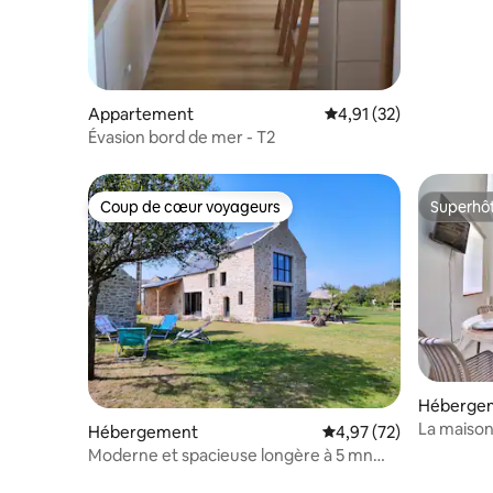
Appartement
Évaluation moyenne su
4,91 (32)
Évasion bord de mer - T2
Coup de cœur voyageurs
Superhô
Coup de cœur voyageurs
Superhô
Héberge
La maison
Hébergement
Évaluation moyenne su
4,97 (72)
plage
Moderne et spacieuse longère à 5 mn
des plages