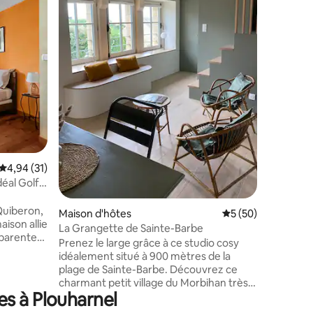
La maison
restauran
trois ch
entièrem
des matér
gamme po
exceptio
petit écr
d'une pre
les pieds
l'entrée 
Quiberon 
charme i
Évaluation moyenne sur la base de 31 commentaires : 4,94 sur 5
4,94 (31)
taires : 4,88 sur 5
déal Golfe
Quiberon,
Maison d'hôtes
Évaluation moyenne
5 (50)
ison allie
La Grangette de Sainte-Barbe
parente)
Prenez le large grâce à ce studio cosy
rivée,
idéalement situé à 900 mètres de la
accès
plage de Sainte-Barbe. Découvrez ce
 : Belle-
charmant petit village du Morbihan très
 Morbihan,
es à Plouharnel
ressourçant entre terre et mer,
Parfait
permettant de profiter de multiples