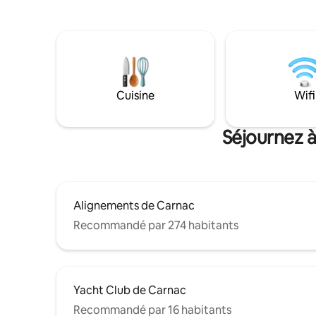
pour appréc
pourrez D
en pierre 
toutes le
Alors n'at
Cuisine
Wifi
Séjournez à
Alignements de Carnac
Recommandé par 274 habitants
Yacht Club de Carnac
Recommandé par 16 habitants