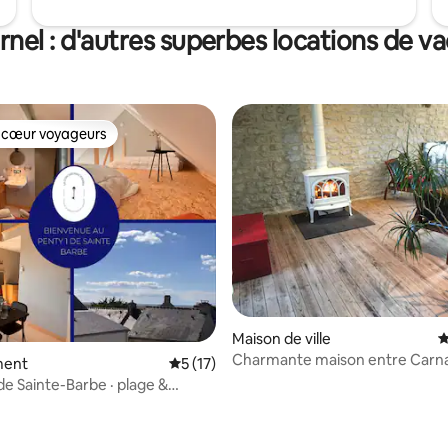
rnel : d'autres superbes locations de v
 cœur voyageurs
 cœur voyageurs
Maison de ville
É
Charmante maison entre Carna
ment
Évaluation moyenne sur la base de 17 co
5 (17)
et Quiberon
de Sainte-Barbe · plage &