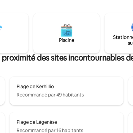
pour familles ou groupes d’amis
ier votre séjour Vous
détente, exploration et gastr
ÉCOUVRIR ce village typique
bretonne (fruits de mer, crêpe
ainsi que toute la Côte…. et
Réservez votre escapade 100%
s ACTIVITÉS s'y rapportant..
dès maintenant !
tendez plus et réservez !
Stationn
Piscine
su
 proximité des sites incontournables d
Plage de Kerhillio
Recommandé par 49 habitants
Plage de Légenèse
Recommandé par 16 habitants