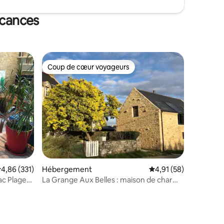
acances
Coup de cœur voyageurs
Coup de cœur voyageurs
valuation moyenne sur la base de 331 commentaires : 4,86 sur 5
4,86 (331)
Hébergement
Évaluation moyenne su
4,91 (58)
c Plage
La Grange Aux Belles : maison de charme
mmentaires : 5 sur 5
vue mer