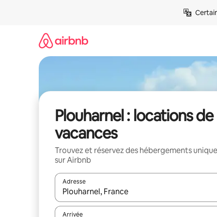
Aller
Certai
directement
au
contenu
Plouharnel : locations de
vacances
Trouvez et réservez des hébergements uniqu
sur Airbnb
Adresse
Lorsque les résultats s'affichent, utilisez les flèc
Arrivée