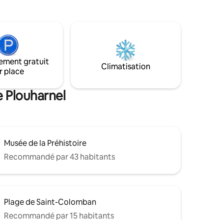
 :
activités (randonnée, vélo, équitation,
onomie
sports nautiques) tout au long de
s)
l'année. Grâce à son exposition plein sud,
 bretonne
profitez d'une vue apaisante sur l'horizon
marin, véritable invitation à l'évasion et à
la détente. Une petite terrasse est mise
ement gratuit
à votre disposition(voir photos).
Climatisation
r place
e Plouharnel
Musée de la Préhistoire
Recommandé par 43 habitants
Plage de Saint-Colomban
Recommandé par 15 habitants