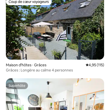
Coup de cœur voyageurs
Coup de cœur voyageurs
Maison d'hôtes ⋅ Grâces
Évaluation moy
4,95 (115)
Grâces : Longère au calme 4 personnes
Superhôte
Superhôte