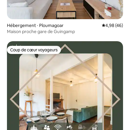
Hébergement ⋅ Ploumagoar
Évaluation mo
4,98 (46)
Maison proche gare de Guingamp
Coup de cœur voyageurs
Coup de cœur voyageurs