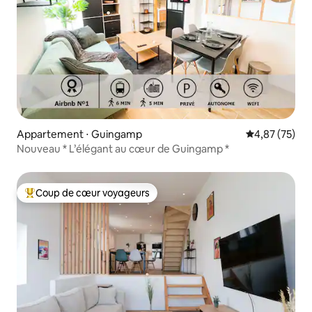
Appartement ⋅ Guingamp
Évaluation mo
4,87 (75)
Nouveau * L’élégant au cœur de Guingamp *
Coup de cœur voyageurs
Coups de cœur voyageurs les plus appréciés