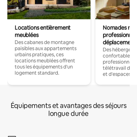
Locations entièrement
Nomades num
meublées
professionnel
déplacement
Des cabanes de montagne
paisibles aux appartements
Des hébergem
urbains pratiques, ces
confortables p
locations meublées offrent
professionnels
tous les équipements d'un
télétravail dis
logement standard.
et d'espaces de
Équipements et avantages des séjours
longue durée