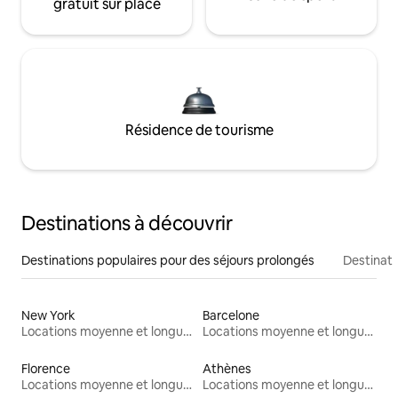
gratuit sur place
Résidence de tourisme
Destinations à découvrir
Destinations populaires pour des séjours prolongés
Destinati
New York
Barcelone
Locations moyenne et longue durée
Locations moyenne et longue durée
Florence
Athènes
Locations moyenne et longue durée
Locations moyenne et longue durée