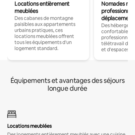
Locations entièrement
Nomades num
meublées
professionnel
déplacement
Des cabanes de montagne
paisibles aux appartements
Des hébergem
urbains pratiques, ces
confortables p
locations meublées offrent
professionnels
tous les équipements d'un
télétravail dis
logement standard.
et d'espaces de
Équipements et avantages des séjours
longue durée
Locations meublées
Des logements entièrement meublés avec une cuisine,