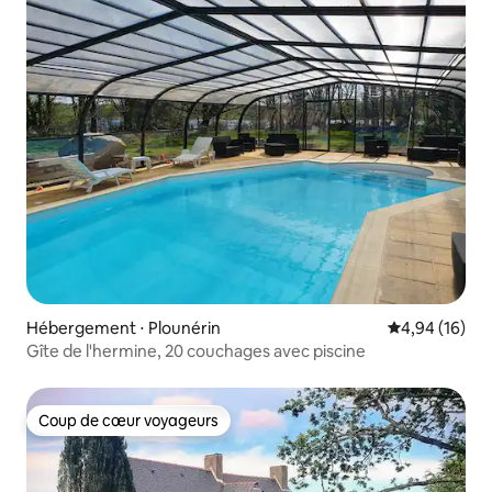
Hébergement ⋅ Plounérin
Évaluation mo
4,94 (16)
Gîte de l'hermine, 20 couchages avec piscine
Coup de cœur voyageurs
Coup de cœur voyageurs