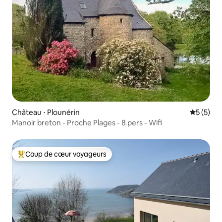
Château ⋅ Plounérin
Évaluatio
5 (5)
Manoir breton - Proche Plages - 8 pers - Wifi
Coup de cœur voyageurs
Coups de cœur voyageurs les plus appréciés