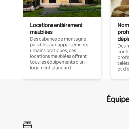
Locations entièrement
Noma
meublées
prof
dépl
Des cabanes de montagne
paisibles aux appartements
Des 
urbains pratiques, ces
confo
locations meublées offrent
profe
tous les équipements d'un
télét
logement standard.
et d'
Équipe