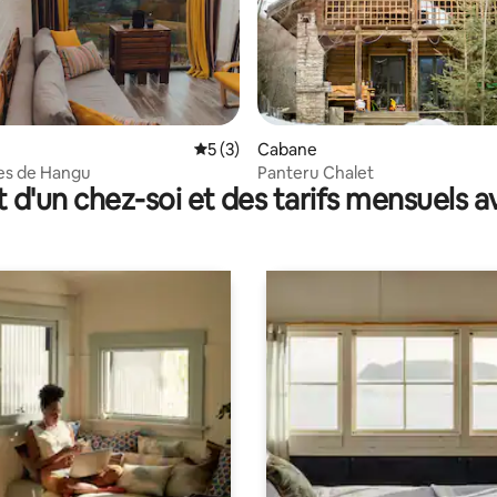
e sur la base de 8 commentaires : 5 sur 5
Évaluation moyenne sur la base de 3 co
5 (3)
Cabane
es de Hangu
Panteru Chalet
t d'un chez-soi et des tarifs mensuels 