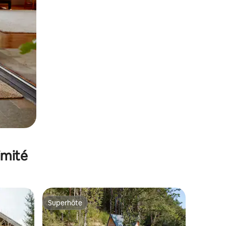
imité
Superhôte
Superhôte