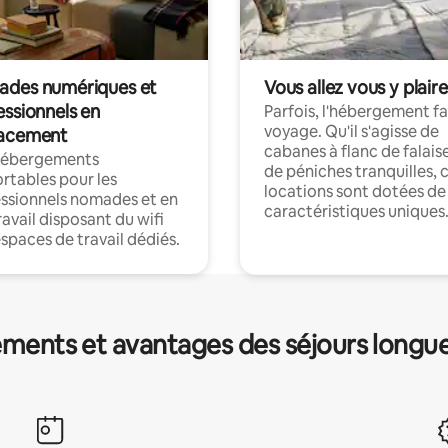
des numériques et
Vous allez vous y plaire
essionnels en
Parfois, l'hébergement fai
voyage. Qu'il s'agisse de
acement
cabanes à flanc de falais
hébergements
de péniches tranquilles, 
rtables pour les
locations sont dotées de
ssionnels nomades et en
caractéristiques uniques
ravail disposant du wifi
espaces de travail dédiés.
ments et avantages des séjours longu