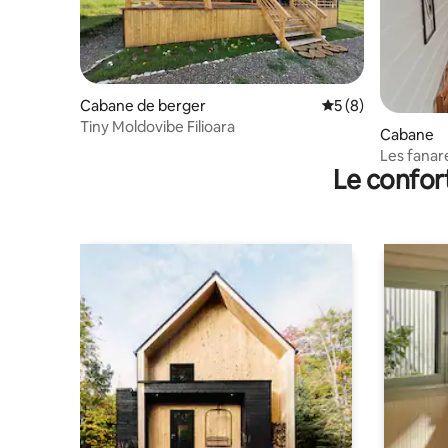
Cabane de berger
Évaluation moyenn
5 (8)
Tiny Moldovibe Filioara
Cabane
Les fanar
Le confor