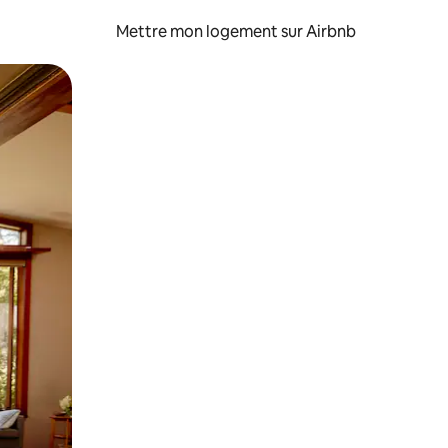
Mettre mon logement sur Airbnb
sant glisser.