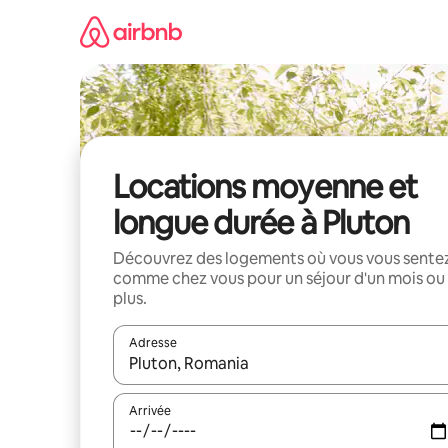
Aller
directement
au
contenu
Locations moyenne et
longue durée à Pluton
Découvrez des logements où vous vous sente
comme chez vous pour un séjour d'un mois ou
plus.
Adresse
Lorsque les résultats s'affichent, utilisez les flèc
Arrivée