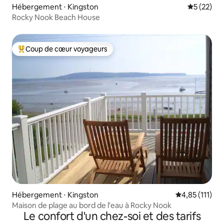
Hébergement ⋅ Kingston
Évaluation
5 (22)
Rocky Nook Beach House
Coup de cœur voyageurs
Coups de cœur voyageurs les plus appréciés
Hébergement ⋅ Kingston
Évaluation mo
4,85 (111)
Maison de plage au bord de l'eau à Rocky Nook
Le confort d'un chez-soi et des tarifs