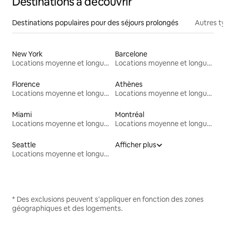
Destinations à découvrir
Destinations populaires pour des séjours prolongés
Autres t
New York
Barcelone
Locations moyenne et longue durée
Locations moyenne et longue durée
Florence
Athènes
Locations moyenne et longue durée
Locations moyenne et longue durée
Miami
Montréal
Locations moyenne et longue durée
Locations moyenne et longue durée
Seattle
Afficher plus
Locations moyenne et longue durée
* Des exclusions peuvent s'appliquer en fonction des zones
géographiques et des logements.