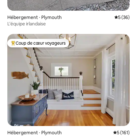
Hébergement ⋅ Plymouth
Évaluation
5 (36)
L'équipe irlandaise
Coup de cœur voyageurs
Coups de cœur voyageurs les plus appréciés
Hébergement ⋅ Plymouth
Évaluation 
5 (161)