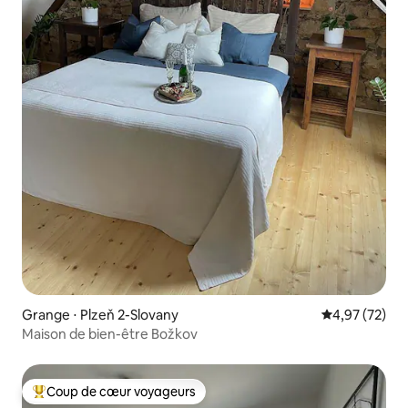
Grange ⋅ Plzeň 2-Slovany
Évaluation mo
4,97 (72)
Maison de bien-être Božkov
Coup de cœur voyageurs
Coups de cœur voyageurs les plus appréciés