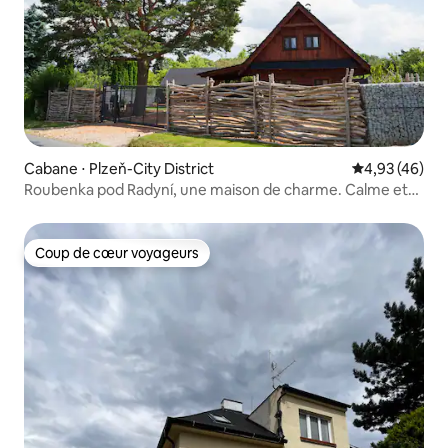
Cabane ⋅ Plzeň-City District
Évaluation mo
4,93 (46)
Roubenka pod Radyní, une maison de charme. Calme et
tranquillité.
Coup de cœur voyageurs
Coup de cœur voyageurs