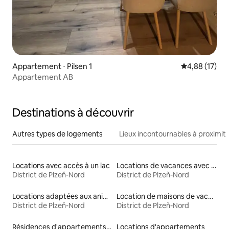
Appartement ⋅ Pilsen 1
Évaluation mo
4,88 (17)
Appartement AB
Destinations à découvrir
Autres types de logements
Lieux incontournables à proximit
Locations avec accès à un lac
Locations de vacances avec piscine
District de Plzeň-Nord
District de Plzeň-Nord
Locations adaptées aux animaux
Location de maisons de vacances
District de Plzeň-Nord
District de Plzeň-Nord
Résidences d'appartements en location
Locations d'appartements