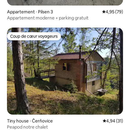
Appartement ⋅ Pilsen 3
Évaluation mo
4,95 (79)
Appartement moderne + parking gratuit
Coup de cœur voyageurs
Coup de cœur voyageurs
Tiny house ⋅ Čerňovice
Évaluation mo
4,94 (31)
Peapod notre chalet