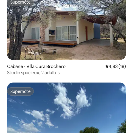
Superhôte
Superhôte
Cabane ⋅ Villa Cura Brochero
Évaluation mo
4,83 (18)
Studio spacieux, 2 adultes
Superhôte
Superhôte