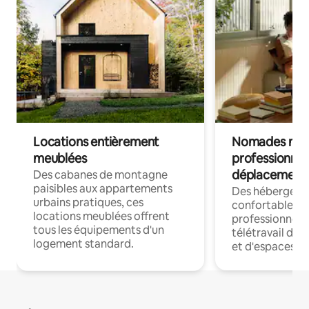
Locations entièrement
Nomades num
meublées
professionnel
déplacement
Des cabanes de montagne
paisibles aux appartements
Des hébergem
urbains pratiques, ces
confortables p
locations meublées offrent
professionnels
tous les équipements d'un
télétravail dis
logement standard.
et d'espaces de