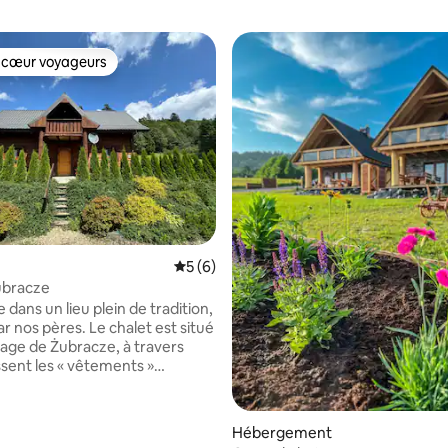
 cœur voyageurs
 cœur voyageurs
Évaluation moyenne sur la base de 6 co
5 (6)
ubracze
dans un lieu plein de tradition,
r nos pères. Le chalet est situé
llage de Żubracze, à travers
ssent les « vêtements »
. Il y avait un entrepôt de bois
jourd'hui, nous offrons une
e sur la base de 3 commentaires : 5 sur 5
paisible après les randonnées en
Hébergement
 Le chalet dispose de 3