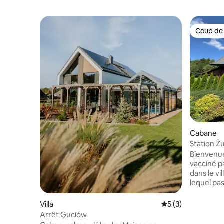
Coup de
Coup de
Cabane
Station Ż
Bienvenue 
vacciné pa
dans le vi
lequel pa
bieszczady
ici, et au
Villa
Évaluation moyenn
5 (3)
retraite 
Arrêt Guciów
montagne.