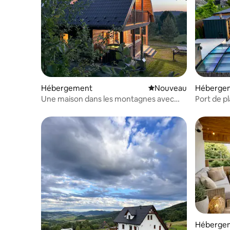
Hébergement
Nouvel hébergement
Nouveau
Héberge
Une maison dans les montagnes avec
Port de p
jacuzzi
jacuzzi bi
Héberge