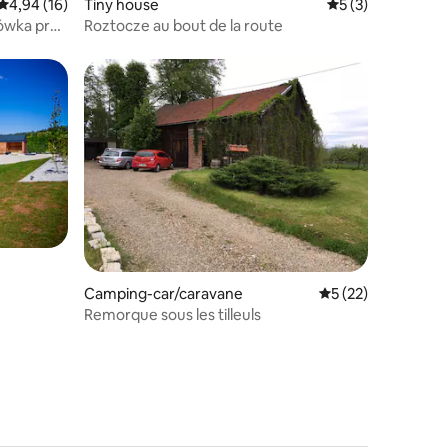
ntaires : 4,74 sur 5
Évaluation moyenne sur la base de 16 commentaires : 4,94 sur 5
4,94 (16)
Tiny house
Évaluation moyenn
5 (3)
ówka près
Roztocze au bout de la route
mmentaires : 5 sur 5
Camping-car/caravane
Évaluation moyenne
5 (22)
Remorque sous les tilleuls