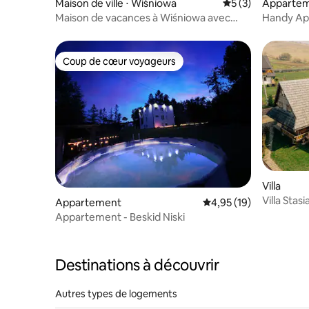
Maison de ville ⋅ Wiśniowa
Évaluation moyenn
5 (3)
Apparte
Maison de vacances à Wiśniowa avec
Handy Ap
piscine et forêt
journée 
Coup de cœur voyageurs
Coup de cœur voyageurs
Villa
Villa Stas
Appartement
Évaluation moyenne su
4,95 (19)
Appartement - Beskid Niski
Destinations à découvrir
Autres types de logements