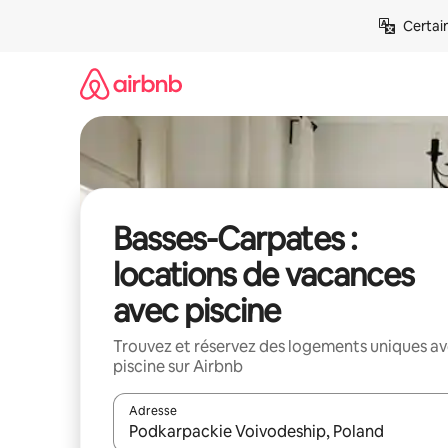
Aller
Certai
directement
au
contenu
Basses-Carpates :
locations de vacances
avec piscine
Trouvez et réservez des logements uniques a
piscine sur Airbnb
Adresse
Lorsque les résultats s'affichent, utilisez les flèc