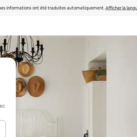
nes informations ont été traduites automatiquement. 
Afficher la lang
vec
hes vers le haut et vers le bas pour les parcourir ou en appuyant et en fai