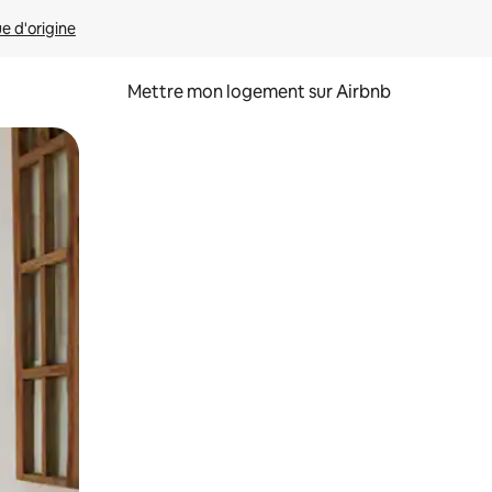
ue d'origine
Mettre mon logement sur Airbnb
sant glisser.