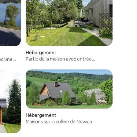
Hébergement
Partie de la maison avec entrée
ec une
indépendante
Hébergement
Maisons sur la colline de Nowica
entaires : 4,5 sur 5