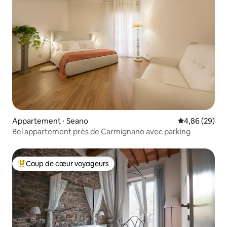
Appartement ⋅ Seano
Évaluation mo
4,86 (29)
Bel appartement près de Carmignano avec parking
Coup de cœur voyageurs
Coups de cœur voyageurs les plus appréciés