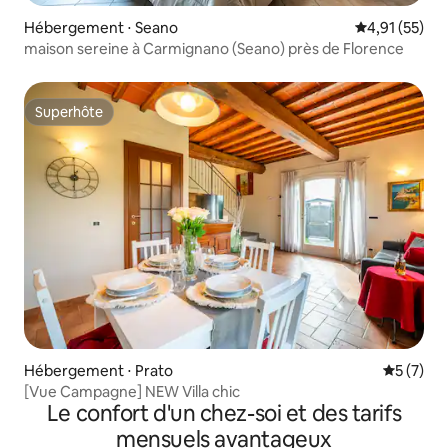
Hébergement ⋅ Seano
Évaluation mo
4,91 (55)
maison sereine à Carmignano (Seano) près de Florence
Superhôte
Superhôte
Hébergement ⋅ Prato
Évaluatio
5 (7)
[Vue Campagne] NEW Villa chic
Le confort d'un chez-soi et des tarifs
mensuels avantageux