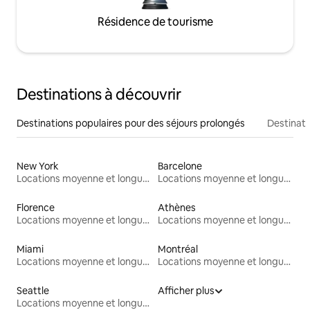
Résidence de tourisme
Destinations à découvrir
Destinations populaires pour des séjours prolongés
Destinati
New York
Barcelone
Locations moyenne et longue durée
Locations moyenne et longue durée
Florence
Athènes
Locations moyenne et longue durée
Locations moyenne et longue durée
Miami
Montréal
Locations moyenne et longue durée
Locations moyenne et longue durée
Seattle
Afficher plus
Locations moyenne et longue durée