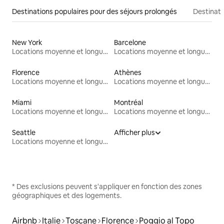
Destinations populaires pour des séjours prolongés
Destinati
New York
Barcelone
Locations moyenne et longue durée
Locations moyenne et longue durée
Florence
Athènes
Locations moyenne et longue durée
Locations moyenne et longue durée
Miami
Montréal
Locations moyenne et longue durée
Locations moyenne et longue durée
Seattle
Afficher plus
Locations moyenne et longue durée
* Des exclusions peuvent s'appliquer en fonction des zones
géographiques et des logements.
Airbnb
Italie
Toscane
Florence
Poggio al Topo