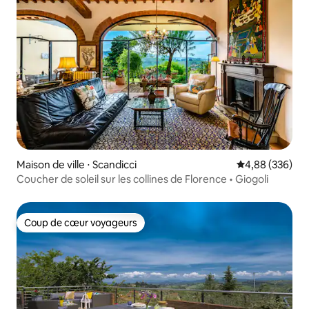
Maison de ville ⋅ Scandicci
Évaluation moy
4,88 (336)
Coucher de soleil sur les collines de Florence • Giogoli
Coup de cœur voyageurs
Coup de cœur voyageurs