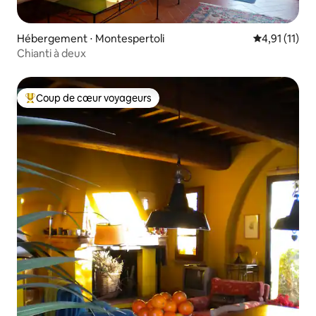
Hébergement ⋅ Montespertoli
Évaluation m
4,91 (11)
Chianti à deux
Coup de cœur voyageurs
Coups de cœur voyageurs les plus appréciés