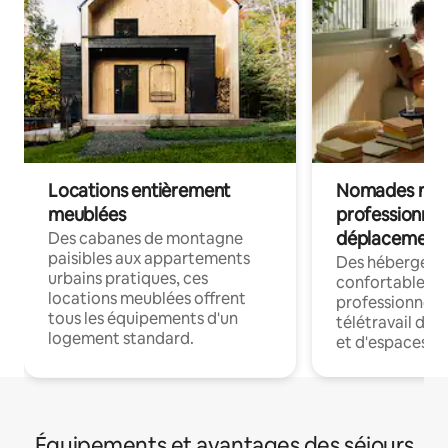
Locations entièrement
Nomades num
meublées
professionnel
déplacement
Des cabanes de montagne
paisibles aux appartements
Des hébergem
urbains pratiques, ces
confortables p
locations meublées offrent
professionnels
tous les équipements d'un
télétravail dis
logement standard.
et d'espaces de
Équipements et avantages des séjours