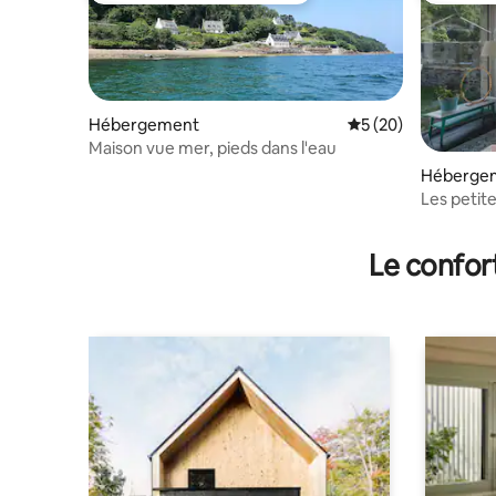
Hébergement
Évaluation moyenne 
5 (20)
Maison vue mer, pieds dans l'eau
Héberge
Les petit
Le confor