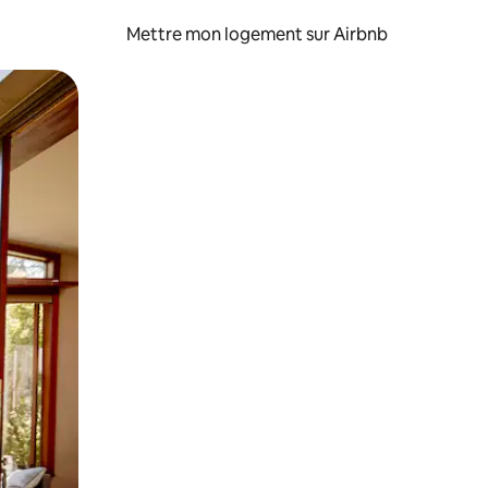
Mettre mon logement sur Airbnb
sant glisser.