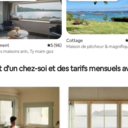
sur la base de 20 commentaires : 5 sur 5
Cottage
É
ment
Évaluation moyenne sur la base de 96 com
5 (96)
Maison de pêcheur & magnifiq
es maisons arin, Ty mam goz
mer 💙
t d'un chez-soi et des tarifs mensuels 