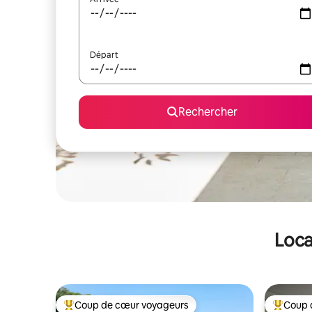
Départ
Rechercher
Loca
Coup de cœur voyageurs
Coup 
Coups de cœur voyageurs les plus appréciés
Coups de