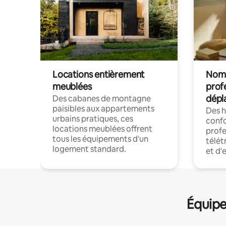
Locations entièrement
Noma
meublées
prof
dépl
Des cabanes de montagne
paisibles aux appartements
Des 
urbains pratiques, ces
confo
locations meublées offrent
profe
tous les équipements d'un
télét
logement standard.
et d'
Équipe