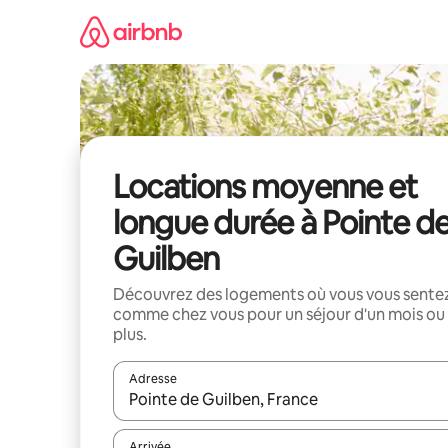
Aller
directement
au
contenu
Locations moyenne et
longue durée à Pointe d
Guilben
Découvrez des logements où vous vous sente
comme chez vous pour un séjour d'un mois ou
plus.
Adresse
Lorsque les résultats s'affichent, utilisez les flèc
Arrivée