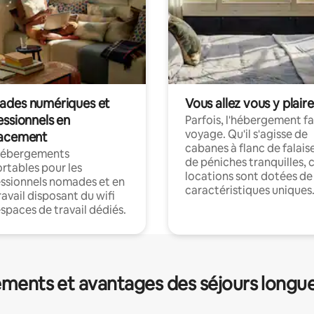
des numériques et
Vous allez vous y plaire
essionnels en
Parfois, l'hébergement fai
voyage. Qu'il s'agisse de
acement
cabanes à flanc de falais
hébergements
de péniches tranquilles, 
rtables pour les
locations sont dotées de
ssionnels nomades et en
caractéristiques uniques
ravail disposant du wifi
espaces de travail dédiés.
ments et avantages des séjours longu