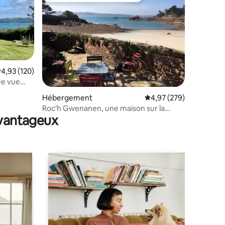
valuation moyenne sur la base de 120 commentaires : 4,93 sur 5
4,93 (120)
mentaires : 5 sur 5
ue vue
Hébergement
Évaluation moyenne sur
4,97 (279)
Roc'h Gwenanen, une maison sur la
avantageux
plage