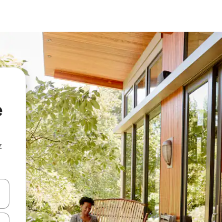
e
z
hes vers le haut et vers le bas pour les parcourir ou en appuyant et en fai