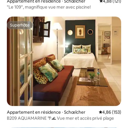
Appartement en résidence ⋅ Schœlcher
Évaluation moy
4,88 (121)
"Le 109", magnifique vue mer avec piscine!
Superhôte
Superhôte
Appartement en résidence ⋅ Schœlcher
Évaluation moy
4,86 (153)
B209 AQUAMARINE 🌴🌊 Vue mer et accès privé plage