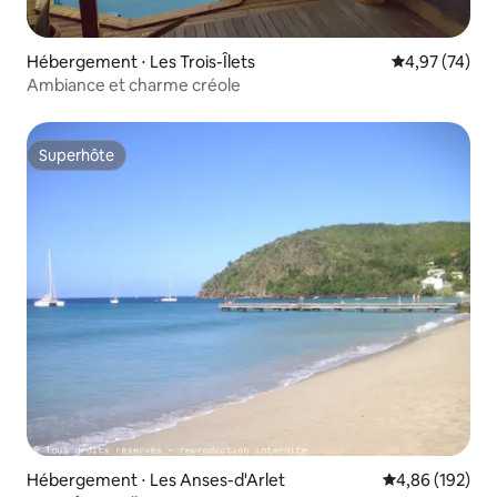
Hébergement ⋅ Les Trois-Îlets
Évaluation mo
4,97 (74)
Ambiance et charme créole
Superhôte
Superhôte
Hébergement ⋅ Les Anses-d'Arlet
Évaluation moy
4,86 (192)