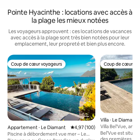
Pointe Hyacinthe : locations avec accès à
la plage les mieux notées
Les voyageurs approuvent : ces locations de vacances
avec accès à la plage sont très bien notées pour leur
emplacement, leur propreté et bien plus encore.
Coup de cœur voyageurs
Coup de cœur vo
Coup de cœur voyageurs
Coup de cœur vo
Villa ⋅ Le Diamant
Villa Bel'Vue, ambi
Appartement ⋅ Le Diamant
Évaluation moyenne sur la base 
4,97 (100)
chic.
Bel’Vue est située
Piscine à débordement vue mer – Le
des premières rés
Diamant