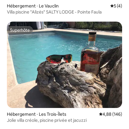
Hébergement ⋅ Le Vauclin
Évaluatio
5 (4)
Villa piscine "Alizés" SALTY LODGE - Pointe Faula
Superhôte
Superhôte
Hébergement ⋅ Les Trois-Îlets
Évaluation moy
4,88 (146)
Jolie villa créole, piscine privée et jacuzzi