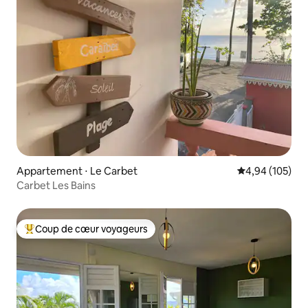
Appartement ⋅ Le Carbet
Évaluation moy
4,94 (105)
Carbet Les Bains
Coup de cœur voyageurs
Coups de cœur voyageurs les plus appréciés