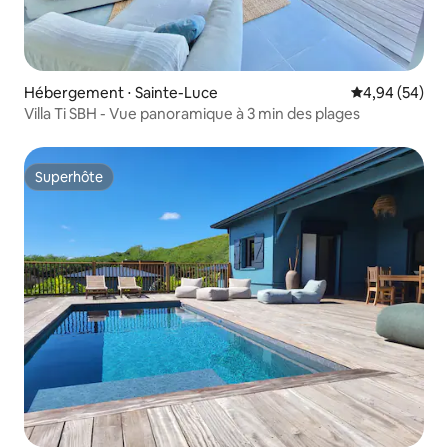
Hébergement ⋅ Sainte-Luce
Évaluation mo
4,94 (54)
Villa Ti SBH - Vue panoramique à 3 min des plages
Superhôte
Superhôte