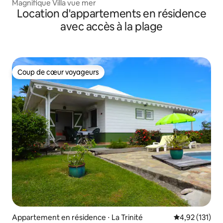
Magnifique Villa vue mer
Location d'appartements en résidence
avec accès à la plage
Coup de cœur voyageurs
Coup de cœur voyageurs
Appartement en résidence ⋅ La Trinité
Évaluation moy
4,92 (131)