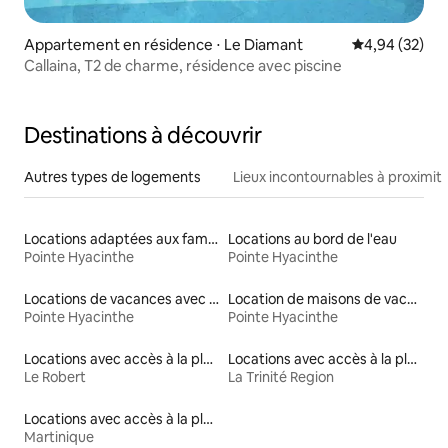
Appartement en résidence ⋅ Le Diamant
Évaluation mo
4,94 (32)
Callaina, T2 de charme, résidence avec piscine
Destinations à découvrir
Autres types de logements
Lieux incontournables à proximit
Locations adaptées aux familles
Locations au bord de l'eau
Pointe Hyacinthe
Pointe Hyacinthe
Locations de vacances avec piscine
Location de maisons de vacances
Pointe Hyacinthe
Pointe Hyacinthe
Locations avec accès à la plage
Locations avec accès à la plage
Le Robert
La Trinité Region
Locations avec accès à la plage
Martinique