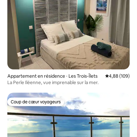
Appartement en résidence ⋅ Les Trois-Îlets
Évaluation moy
4,88 (109)
La Perle Iléenne, vue imprenable sur la mer.
Coup de cœur voyageurs
Coup de cœur voyageurs