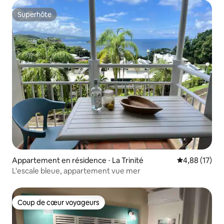
Superhôte
Superhôte
Appartement en résidence ⋅ La Trinité
Évaluation mo
4,88 (17)
L'escale bleue, appartement vue mer
Coup de cœur voyageurs
Coup de cœur voyageurs