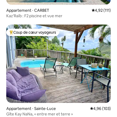
Appartement ⋅ CARBET
Évaluation mo
4,92 (111)
Kaz'Raïb : F2 piscine et vue mer
Coup de cœur voyageurs
Coups de cœur voyageurs les plus appréciés
Appartement ⋅ Sainte-Luce
Évaluation moy
4,96 (103)
Gîte Kay NaNa, « entre mer et terre »