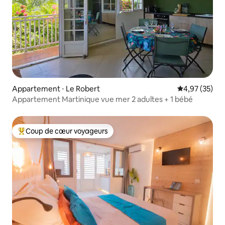
Appartement ⋅ Le Robert
Évaluation mo
4,97 (35)
Appartement Martinique vue mer 2 adultes + 1 bébé
Coup de cœur voyageurs
Coups de cœur voyageurs les plus appréciés