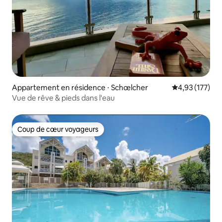
Appartement en résidence ⋅ Schœlcher
Évaluation moy
4,93 (177)
Vue de rêve & pieds dans l'eau
Coup de cœur voyageurs
Coup de cœur voyageurs