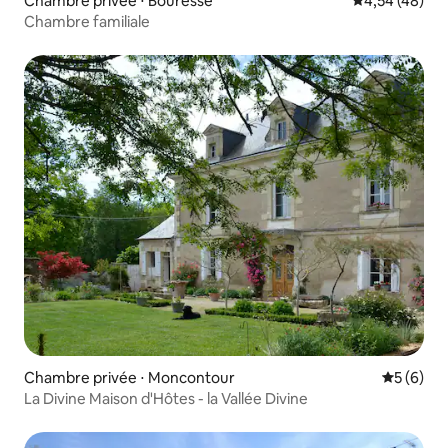
Chambre privée ⋅ Bouresse
Évaluation mo
4,54 (48)
Chambre familiale
Chambre privée ⋅ Moncontour
Évaluatio
5 (6)
La Divine Maison d'Hôtes - la Vallée Divine