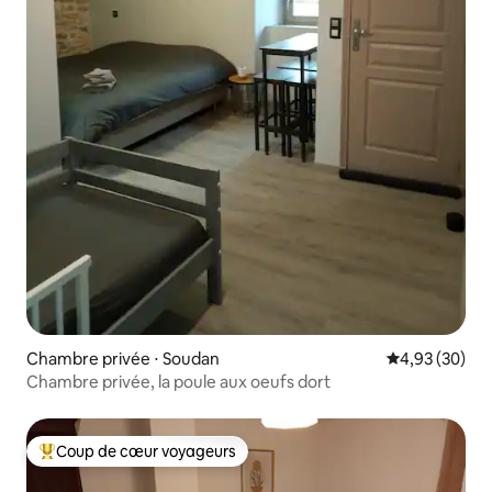
Chambre privée ⋅ Soudan
Évaluation mo
4,93 (30)
Chambre privée, la poule aux oeufs dort
Coup de cœur voyageurs
Coups de cœur voyageurs les plus appréciés