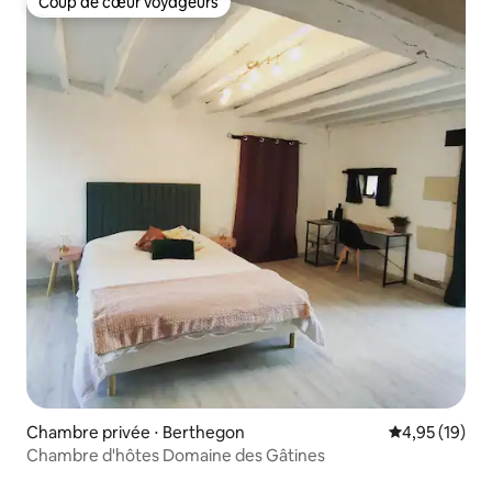
Coup de cœur voyageurs
Coup de cœur voyageurs
Chambre privée ⋅ Berthegon
Évaluation mo
4,95 (19)
Chambre d'hôtes Domaine des Gâtines