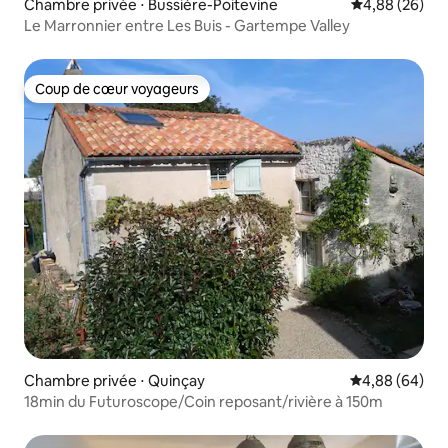
Chambre privée ⋅ Bussière-Poitevine
Évaluation mo
4,88 (26)
Le Marronnier entre Les Buis - Gartempe Valley
Coup de cœur voyageurs
Coup de cœur voyageurs
Chambre privée ⋅ Quinçay
Évaluation mo
4,88 (64)
18min du Futuroscope/Coin reposant/rivière à 150m