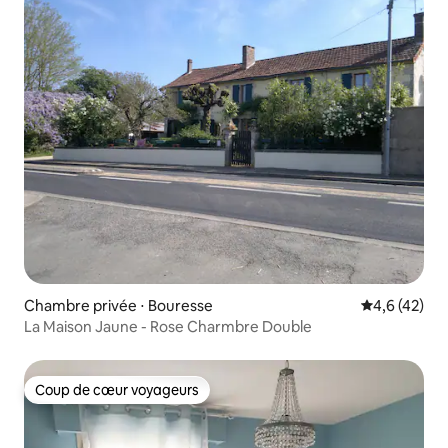
Chambre privée ⋅ Bouresse
Évaluation m
4,6 (42)
La Maison Jaune - Rose Charmbre Double
Coup de cœur voyageurs
Coup de cœur voyageurs