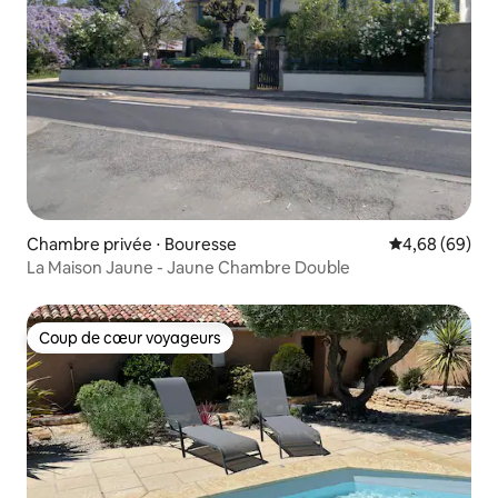
Chambre privée ⋅ Bouresse
Évaluation mo
4,68 (69)
La Maison Jaune - Jaune Chambre Double
Coup de cœur voyageurs
Coup de cœur voyageurs