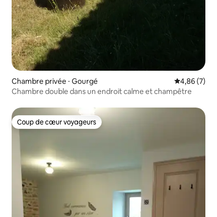
Chambre privée ⋅ Gourgé
Évaluation m
4,86 (7)
Chambre double dans un endroit calme et champêtre
Coup de cœur voyageurs
Coup de cœur voyageurs