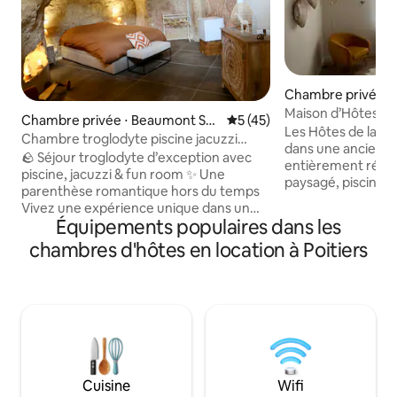
Chambre privée ⋅
-lès-Baillargeaux
Maison d’Hôtes Fu
Chambre privée ⋅ Beaumont Sai
Évaluation moyenne sur la b
5 (45)
SPA & Piscine
Les Hôtes de la Ro
nt-Cyr
Chambre troglodyte piscine jacuzzi
dans une ancienne
Futuroscope
🪨 Séjour troglodyte d’exception avec
entièrement réam
piscine, jacuzzi & fun room ✨ Une
paysagé, piscine e
parenthèse romantique hors du temps
Futuroscope, de l
Vivez une expérience unique dans un
salle de spectacles
Équipements populaires dans les
lieu creusé dans la pierre, où le charme
Futuroscope. Situ
brut de la roche rencontre le confort
chambres d'hôtes en location à Poitiers
immédiate de la fo
moderne. Un cocon intimiste, pensé
Golf du Haut Poito
comme une véritable parenthèse de
Poitiers, les Hôte
déconnexion, idéal pour une escapade
offrent un confor
romantique ou un séjour détente. À
pour un séjour fami
proximité du Lac de Saint-Cyr et du
professionnel, œno
Futuroscope, c’est l’adresse idéale pour
et/ou sportif.
une escapade romantique ou une
parenthèse hors du temps.
Cuisine
Wifi