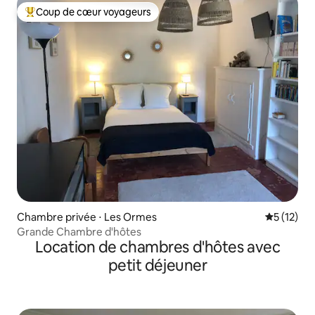
Coup de cœur voyageurs
Coups de cœur voyageurs les plus appréciés
Chambre privée ⋅ Les Ormes
Évaluation
5 (12)
Grande Chambre d'hôtes
Location de chambres d'hôtes avec
petit déjeuner