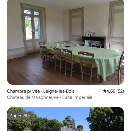
Chambre privée ⋅ Leigné-les-Bois
Évaluation mo
4,69 (52)
Château de Maisonneuve - Suite Impériale
Superhôte
Superhôte