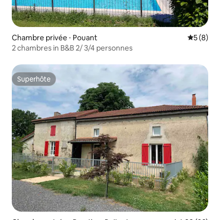
Chambre privée ⋅ Pouant
Évaluatio
5 (8)
2 chambres in B&B 2/ 3/4 personnes
Superhôte
Superhôte