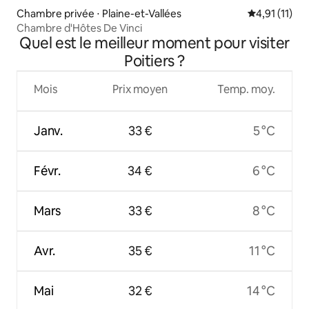
Chambre privée ⋅ Plaine-et-Vallées
Évaluation m
4,91 (11)
Chambre d'Hôtes De Vinci
Quel est le meilleur moment pour visiter
Poitiers ?
Mois
Prix moyen
Temp. moy.
Janv.
33 €
5 °C
Févr.
34 €
6 °C
Mars
33 €
8 °C
Avr.
35 €
11 °C
Mai
32 €
14 °C