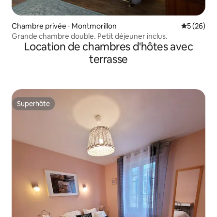
Chambre privée ⋅ Montmorillon
Évaluation
5 (26)
Grande chambre double. Petit déjeuner inclus.
Location de chambres d'hôtes avec
terrasse
Superhôte
Superhôte