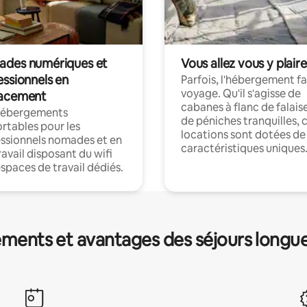
des numériques et
Vous allez vous y plaire
essionnels en
Parfois, l'hébergement fai
voyage. Qu'il s'agisse de
acement
cabanes à flanc de falais
hébergements
de péniches tranquilles, 
rtables pour les
locations sont dotées de
ssionnels nomades et en
caractéristiques uniques
ravail disposant du wifi
espaces de travail dédiés.
ments et avantages des séjours longu