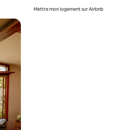
Mettre mon logement sur Airbnb
sant glisser.