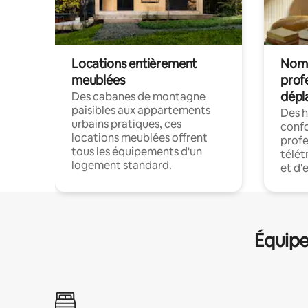
Locations entièrement
Noma
meublées
prof
dépl
Des cabanes de montagne
paisibles aux appartements
Des 
urbains pratiques, ces
confo
locations meublées offrent
profe
tous les équipements d'un
télét
logement standard.
et d'
Équipe