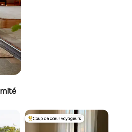
imité
Coup de cœur voyageurs
lus appréciés
Coups de cœur voyageurs les plus appréciés