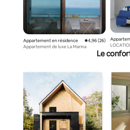
Apparte
Appartement en résidence
Évaluation moyenne sur
4,96 (26)
LOCATIO
Appartement de luxe La Marina
MARI, SE
Le confor