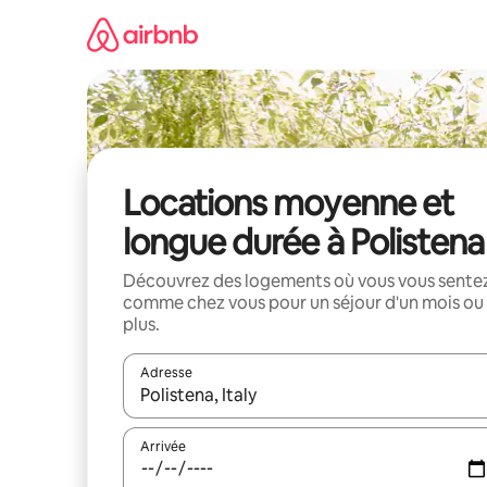
Aller
directement
au
contenu
Locations moyenne et
longue durée à Polistena
Découvrez des logements où vous vous sente
comme chez vous pour un séjour d'un mois ou
plus.
Adresse
Lorsque les résultats s'affichent, utilisez les flèc
Arrivée