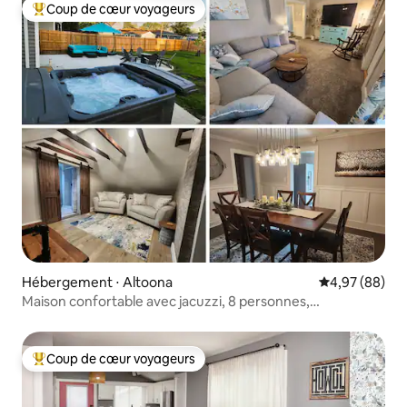
Coup de cœur voyageurs
Coups de cœur voyageurs les plus appréciés
Hébergement ⋅ Altoona
Évaluation mo
4,97 (88)
Maison confortable avec jacuzzi, 8 personnes,
3 chambres, 2 salles de bain, 2 séjours
Coup de cœur voyageurs
Coups de cœur voyageurs les plus appréciés