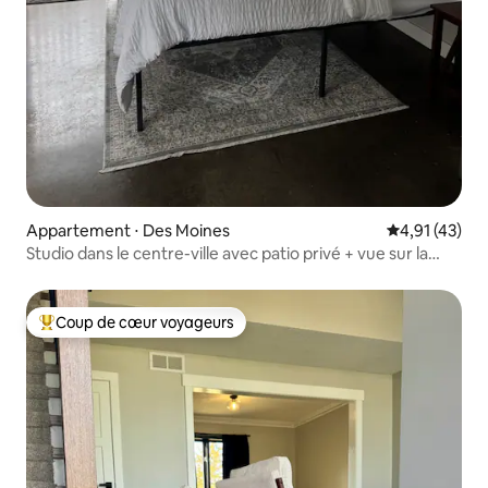
Appartement ⋅ Des Moines
Évaluation mo
4,91 (43)
Studio dans le centre-ville avec patio privé + vue sur la
ligne d'horizon
Coup de cœur voyageurs
Coups de cœur voyageurs les plus appréciés