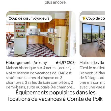
plus encore.
Coup de cœur voyageurs
Coup de cœur 
Coup de cœur voyageurs
Coups de cœur vo
Hébergement ⋅ Ankeny
Évaluation moyenne sur la base 
4,97 (203)
Maison de ville ⋅ 
Maison historique sur 4 acres - jacuzzi,
C'est le meilleur 
piscine, bar tiki
Notre maison de vacances de 1948 est
Bienvenue dans une
située sur 4 acres et dispose de 3
de 3 étages au cœ
chambres, 3 salles de bain complètes, 2
une maison mode
demi-bains, suite nuptiale (4e chambre),
avec une vue incro
Équipements populaires dans les
salle de télévision/jeux des années 70,
vous serez aux ang
bar Tiki et salle de jeux pour enfants. À
trouverez une mai
locations de vacances à Comté de Polk
l'extérieur, nous avons une piscine
lumineuse et bien
(garantie ouverte du 26/05 au 05/09) et
équipements dont
un jacuzzi (toute l'année). Situé à
pour vous détendr