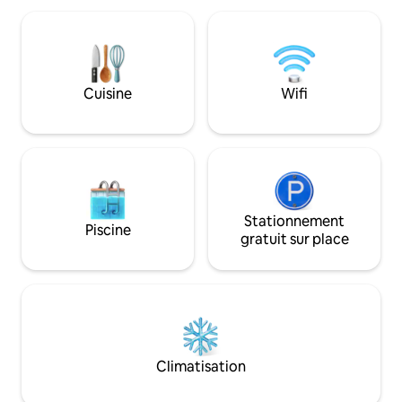
15 minutes du centre-ville de DSM et à
séjour. À quelques minutes des
un mile d'une épicerie/restaurants.
magasins, des rest
Jusqu'à 2 chiens autorisés moyennant
nocturne. La piste
des frais supplémentaires. *** Les
l'autre côté de la
événements/séances photo sont
vous rendre au lac
Cuisine
Wifi
autorisées avec une autorisation écrite
promener jusqu'au
uniquement et seront facturées en
et profiter du mar
supplément. Aucun événement de plus
civique et du parc 
de 25 personnes au total.***
Stationnement
Piscine
gratuit sur place
Climatisation