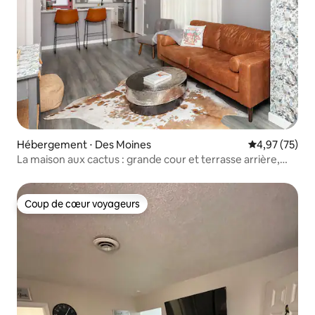
Hébergement ⋅ Des Moines
Évaluation mo
4,97 (75)
La maison aux cactus : grande cour et terrasse arrière,
avec lit King Size
Coup de cœur voyageurs
Coup de cœur voyageurs