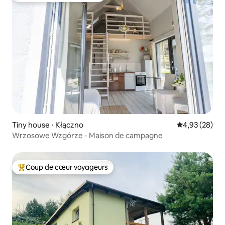
Tiny house ⋅ Kłączno
Évaluation mo
4,93 (28)
Wrzosowe Wzgórze - Maison de campagne
Coup de cœur voyageurs
Coups de cœur voyageurs les plus appréciés