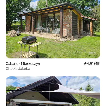
Cabane ⋅ Mierzeszyn
Évaluation mo
4,91 (45)
Chatka Jakuba