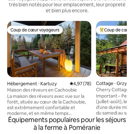
très bien notés pour leur emplacement, leur propreté
et bien plus encore.
Coup de cœur voyageurs
Coup de cœur 
Coup de cœur voyageurs
Coups de cœur vo
Cottage ⋅ Grzybo
Hébergement ⋅ Kartuzy
Évaluation moyenne sur la base
4,97 (78)
Cherry Cottage + 
Maison des rêveurs en Cachoubie
Natura Sad_Kasz
Important – Pendan
La maison des rêveurs avec vue sur la
(juillet-août), les 
forêt, située au cœur de la Cachoubie,
d'une durée minima
est extrêmement confortable et
du samedi au same
moderne, et en même temps
Équipements populaires pour les séjours
en bois Czereśniow
accueillante, avec des meubles et des
situé dans le vill
tissus soigneusement sélectionnés qui
à la ferme à Poméranie
cœur de la Cachou
vous permettront de vous détendre et