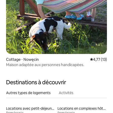
Cottage ⋅ Nowęcin
Évaluation mo
4,77 (13)
Maison adaptée aux personnes handicapées.
Destinations à découvrir
Autres types de logements
Activités
Locations avec petit-déjeuner
Locations en complexes hôteliers
Poméranie
Poméranie