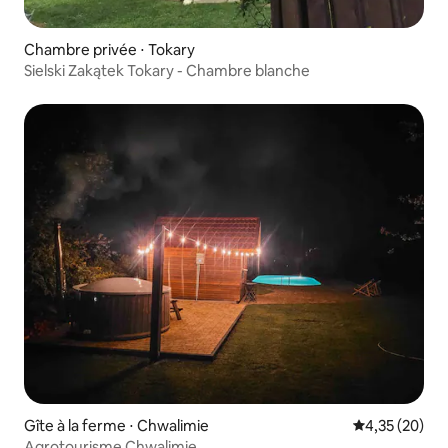
Chambre privée ⋅ Tokary
Sielski Zakątek Tokary - Chambre blanche
Gîte à la ferme ⋅ Chwalimie
Évaluation mo
4,35 (20)
Agrotourisme Chwalimie