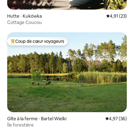
Hutte ⋅ Kukówka
Évaluation mo
4,91 (23)
Cottage Coucou
Coup de cœur voyageurs
Coups de cœur voyageurs les plus appréciés
Gîte à la ferme ⋅ Bartel Wielki
Évaluation mo
4,97 (36)
Île forestière