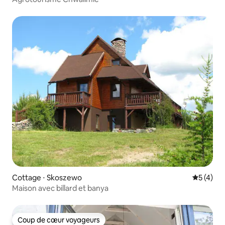
Cottage ⋅ Skoszewo
Évaluatio
5 (4)
Maison avec billard et banya
Coup de cœur voyageurs
Coup de cœur voyageurs