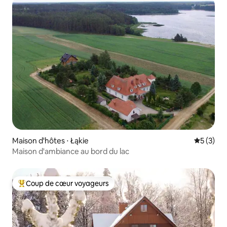
Maison d'hôtes ⋅ Łąkie
Évaluatio
5 (3)
Maison d'ambiance au bord du lac
Coup de cœur voyageurs
Coups de cœur voyageurs les plus appréciés