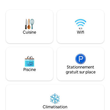
Kościerzyna. Le ch
de vous relaxer. Maison accueillante
terrain clôturé (2
pour les enfants grâce à des jouets, des
verger, entouré de
livres, des jeux, une mini-aire de jeux et
terrain de loisirs é
un trampoline. Les clients seront
jeux et d'un foyer,
certainement satisfaits de la terrasse
rivière Trzebiochy
spacieuse avec des chaises longues, un
Excellent emplacem
grand jardin, un barbecue, un foyer, une
Cuisine
Wifi
randonnée, de vélo
cheminée. Les environs immédiats
propre bateau est i
regorgent de lacs, de forêts et de
monuments architecturaux. La maison
est située à 30 km de Gdansk.
Stationnement
Piscine
gratuit sur place
Climatisation