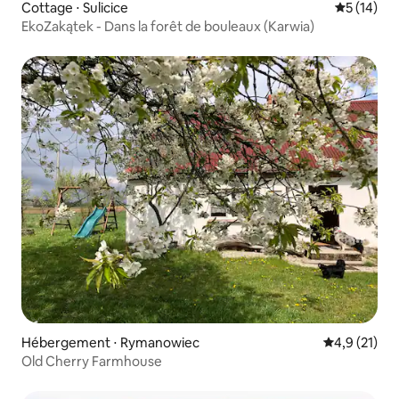
Cottage ⋅ Sulicice
Évaluation
5 (14)
EkoZakątek - Dans la forêt de bouleaux (Karwia)
Hébergement ⋅ Rymanowiec
Évaluation m
4,9 (21)
Old Cherry Farmhouse