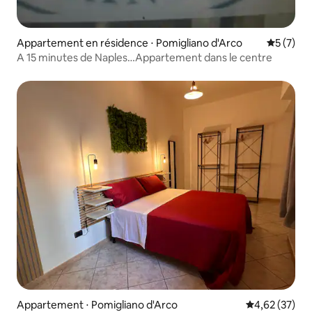
Appartement en résidence ⋅ Pomigliano d'Arco
Évaluatio
5 (7)
A 15 minutes de Naples…Appartement dans le centre
Appartement ⋅ Pomigliano d'Arco
Évaluation mo
4,62 (37)