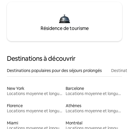
Résidence de tourisme
Destinations à découvrir
Destinations populaires pour des séjours prolongés
Destinati
New York
Barcelone
Locations moyenne et longue durée
Locations moyenne et longue durée
Florence
Athènes
Locations moyenne et longue durée
Locations moyenne et longue durée
Miami
Montréal
Locations moyenne et longue durée
Locations moyenne et longue durée