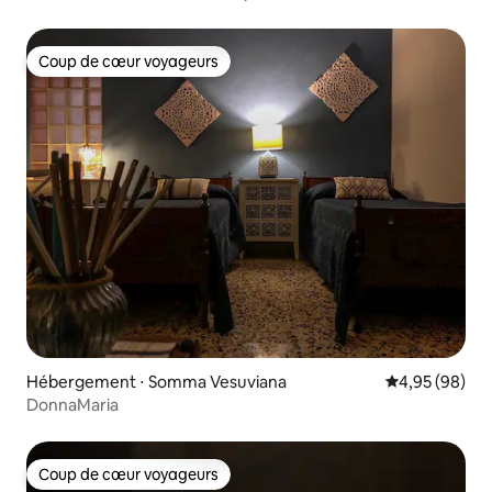
Coup de cœur voyageurs
Coup de cœur voyageurs
Hébergement ⋅ Somma Vesuviana
Évaluation mo
4,95 (98)
DonnaMaria
Coup de cœur voyageurs
Coup de cœur voyageurs