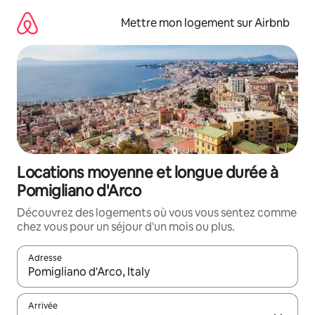
Aller
directement
Mettre mon logement sur Airbnb
au
contenu
Locations moyenne et longue durée à
Pomigliano d'Arco
Découvrez des logements où vous vous sentez comme
chez vous pour un séjour d'un mois ou plus.
Adresse
Lorsque les résultats s'affichent, utilisez les flèches vers le hau
Arrivée