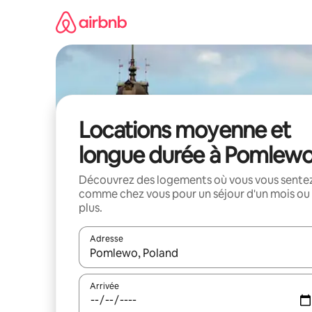
Aller
directement
au
contenu
Locations moyenne et
longue durée à Pomlew
Découvrez des logements où vous vous sente
comme chez vous pour un séjour d'un mois ou
plus.
Adresse
Lorsque les résultats s'affichent, utilisez les flèc
Arrivée