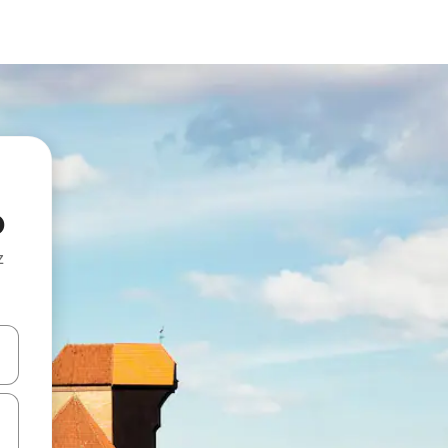
o
z
hes vers le haut et vers le bas pour les parcourir ou en appuyant et en fai