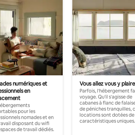
des numériques et
Vous allez vous y plaire
essionnels en
Parfois, l'hébergement fai
voyage. Qu'il s'agisse de
acement
cabanes à flanc de falais
hébergements
de péniches tranquilles, 
rtables pour les
locations sont dotées de
ssionnels nomades et en
caractéristiques uniques
ravail disposant du wifi
espaces de travail dédiés.