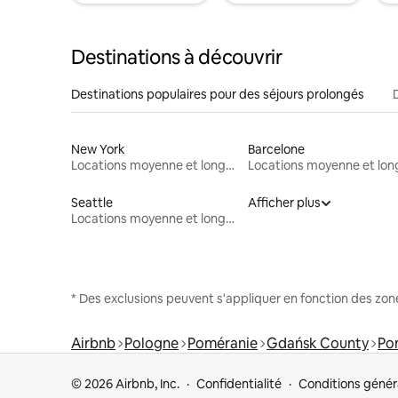
Destinations à découvrir
Destinations populaires pour des séjours prolongés
New York
Barcelone
Locations moyenne et longue durée
Seattle
Afficher plus
Locations moyenne et longue durée
* Des exclusions peuvent s'appliquer en fonction des zo
Airbnb
Pologne
Poméranie
Gdańsk County
Po
© 2026 Airbnb, Inc.
Confidentialité
Conditions génér