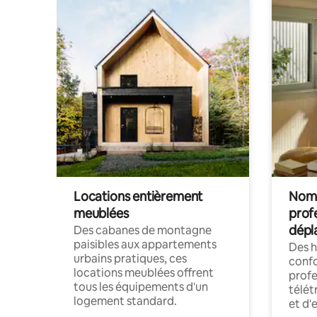
Locations entièrement
Noma
meublées
prof
dépl
Des cabanes de montagne
paisibles aux appartements
Des 
urbains pratiques, ces
confo
locations meublées offrent
profe
tous les équipements d'un
télét
logement standard.
et d'