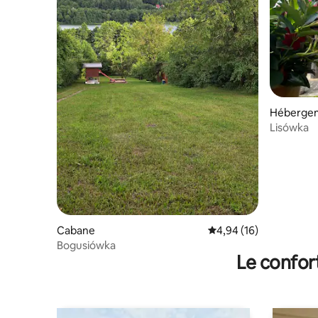
Héberge
Lisówka
Cabane
Évaluation moyenne su
4,94 (16)
Bogusiówka
Le confor