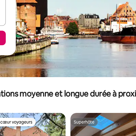
tions moyenne et longue durée à prox
 cœur voyageurs
Superhôte
 cœur voyageurs
Superhôte