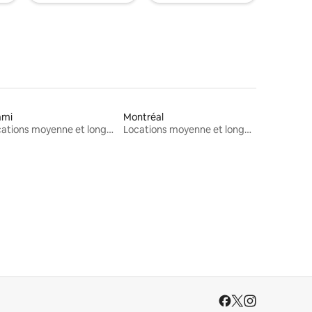
ami
Montréal
Locations moyenne et longue durée
Locations moyenne et longue durée