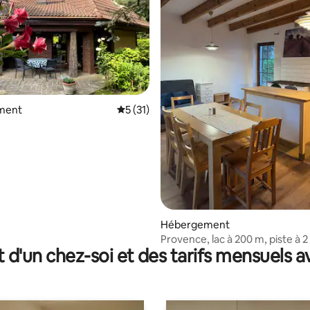
ment
Évaluation moyenne sur la base de 31 co
5 (31)
r la base de 16 commentaires : 4,94 sur 5
Hébergement
Provence, lac à 200 m, piste à 2
t d'un chez-soi et des tarifs mensuels 
barbecue, 7 personnes