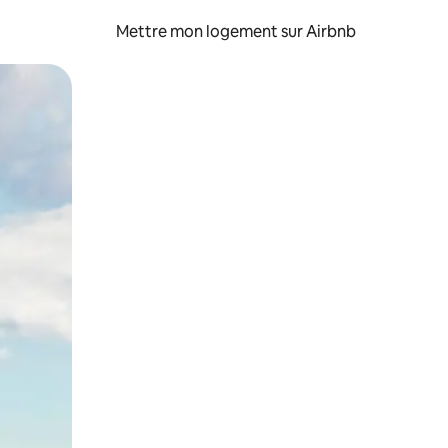
Mettre mon logement sur Airbnb
sant glisser.