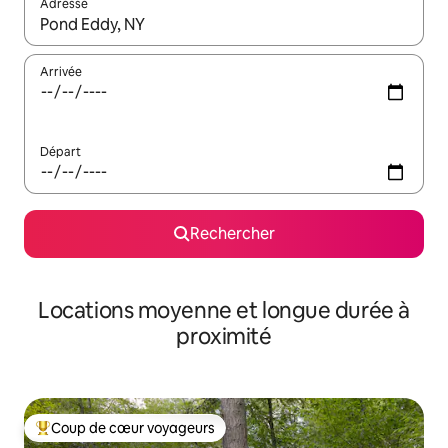
Adresse
Lorsque les résultats s'affichent, utilisez les flèches vers le hau
Arrivée
Départ
Rechercher
Locations moyenne et longue durée à
proximité
Coup de cœur voyageurs
Coups de cœur voyageurs les plus appréciés