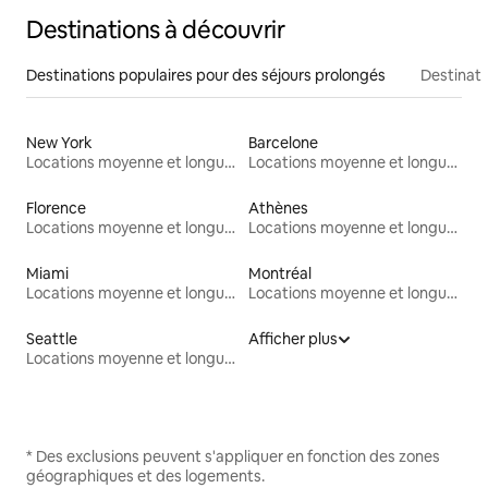
Destinations à découvrir
Destinations populaires pour des séjours prolongés
Destinati
New York
Barcelone
Locations moyenne et longue durée
Locations moyenne et longue durée
Florence
Athènes
Locations moyenne et longue durée
Locations moyenne et longue durée
Miami
Montréal
Locations moyenne et longue durée
Locations moyenne et longue durée
Seattle
Afficher plus
Locations moyenne et longue durée
* Des exclusions peuvent s'appliquer en fonction des zones
géographiques et des logements.