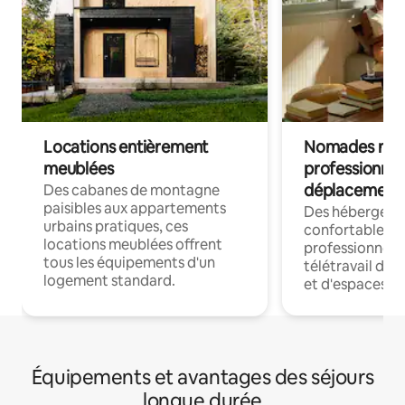
Locations entièrement
Nomades num
meublées
professionnel
déplacement
Des cabanes de montagne
paisibles aux appartements
Des hébergem
urbains pratiques, ces
confortables p
locations meublées offrent
professionnels
tous les équipements d'un
télétravail dis
logement standard.
et d'espaces de
Équipements et avantages des séjours
longue durée