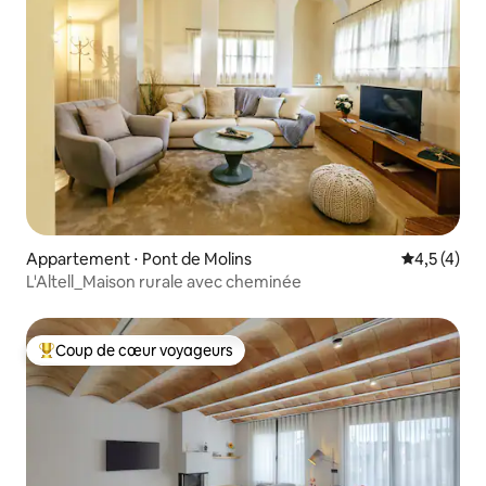
Appartement ⋅ Pont de Molins
Évaluation 
4,5 (4)
L'Altell_Maison rurale avec cheminée
Coup de cœur voyageurs
Coups de cœur voyageurs les plus appréciés