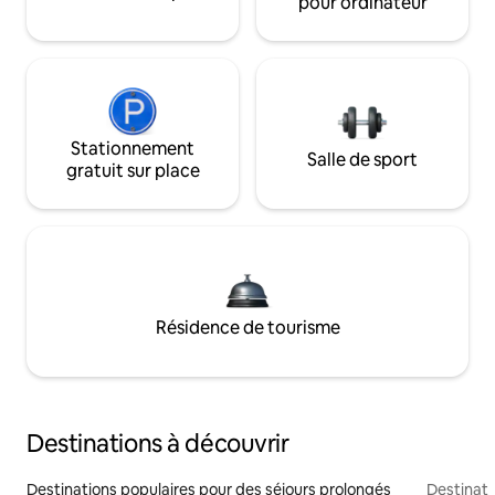
pour ordinateur
Stationnement
Salle de sport
gratuit sur place
Résidence de tourisme
Destinations à découvrir
Destinations populaires pour des séjours prolongés
Destinati