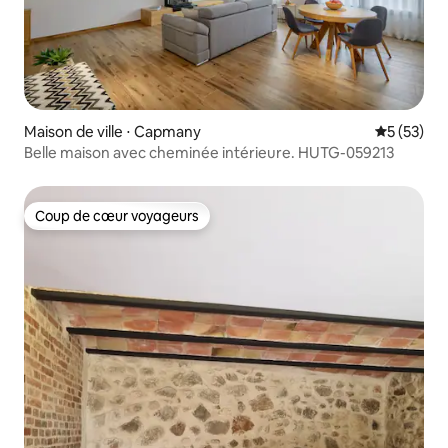
Maison de ville ⋅ Capmany
Évaluation
5 (53)
Belle maison avec cheminée intérieure. HUTG-059213
Coup de cœur voyageurs
Coup de cœur voyageurs