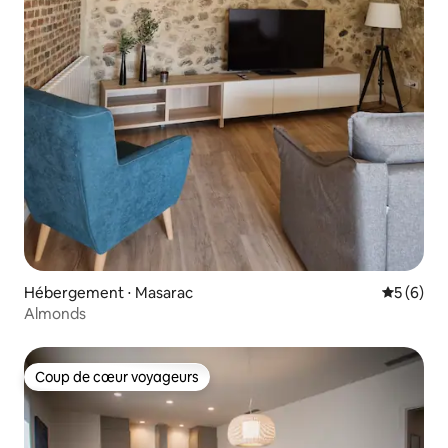
Hébergement ⋅ Masarac
Évaluatio
5 (6)
Almonds
Coup de cœur voyageurs
Coup de cœur voyageurs