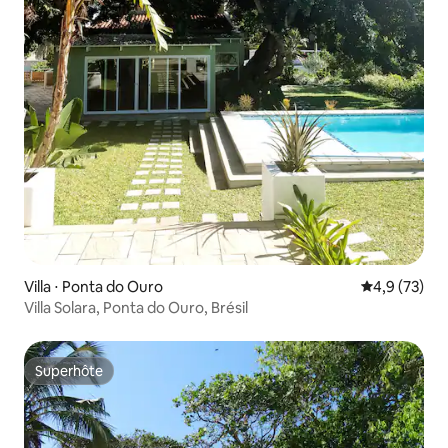
Villa ⋅ Ponta do Ouro
Évaluation m
4,9 (73)
Villa Solara, Ponta do Ouro, Brésil
Superhôte
Superhôte