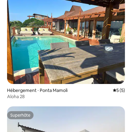
Hébergement ⋅ Ponta Mamoli
Évaluatio
5 (5)
Aloha 28
Superhôte
Superhôte