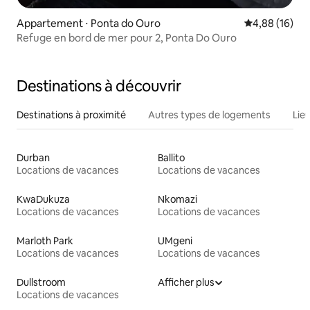
Appartement ⋅ Ponta do Ouro
Évaluation mo
4,88 (16)
Refuge en bord de mer pour 2, Ponta Do Ouro
Destinations à découvrir
Destinations à proximité
Autres types de logements
Lie
Durban
Ballito
Locations de vacances
Locations de vacances
KwaDukuza
Nkomazi
Locations de vacances
Locations de vacances
Marloth Park
UMgeni
Locations de vacances
Locations de vacances
Dullstroom
Afficher plus
Locations de vacances