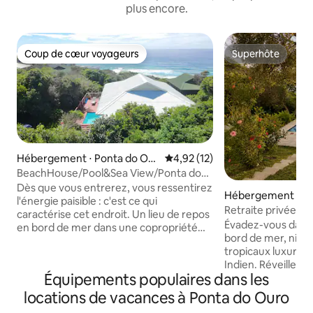
plus encore.
Coup de cœur voyageurs
Superhôte
Coup de cœur voyageurs
Superhôte
Hébergement ⋅ Ponta do Our
Évaluation moyenne sur la base
4,92 (12)
o
BeachHouse/Pool&Sea View/Ponta do
Ouro (Starlink)
Dès que vous entrerez, vous ressentirez
Hébergement ⋅ Po
l'énergie paisible : c'est ce qui
Retraite privée e
caractérise cet endroit. Un lieu de repos
piscine et couchers
Évadez-vous dans 
en bord de mer dans une copropriété
bord de mer, niché
exclusive à Ponta Malongane, à 15
tropicaux luxurian
minutes de Ponta do Ouro, en pleine
Indien. Réveillez-vous au son des
nature et au calme. Une piscine privée
Équipements populaires dans les
vagues, passez de 
pour se rafraîchir, un nettoyage
midis au bord de l
quotidien et une connexion Wi-Fi
locations de vacances à Ponta do Ouro
vos journées par d
Starlink fiable pour ceux qui ont besoin