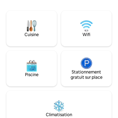
couper le souffle s
de travailler avant que la plage ne les
quelques pas de la maison
appelle à nouveau. Situé dans un
le repos, la connex
domaine fermé avec des gardes 24h/24
en bord de mer, ce
et 7j/7 et un parking sécurisé — un point
parfait pour les co
de départ paisible et sûr pour les
familles, les surfeu
familles, les couples et les travailleurs à
distance et tous c
distance.
Cuisine
Wifi
tranquillité en bo
Stationnement
Piscine
gratuit sur place
Climatisation