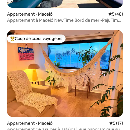
Appartement ⋅ Maceió
Évaluation
5 (48)
Appartement à Maceió NewTime Bord de mer -PajuTime
1114
Coup de cœur voyageurs
Coups de cœur voyageurs les plus appréciés
Appartement ⋅ Maceió
Évaluation
5 (17)
Appartement de 2 suites à Jatiúca | Vue panoramique sur