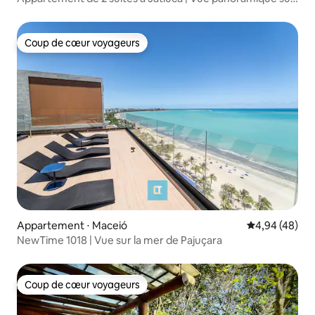
la mer
Coup de cœur voyageurs
Coup de cœur voyageurs
Appartement ⋅ Maceió
Évaluation mo
4,94 (48)
NewTime 1018 | Vue sur la mer de Pajuçara
Coup de cœur voyageurs
Coup de cœur voyageurs