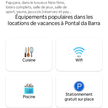
Pajuçara, dans le luxueux New time,
et restaurants de 
loisirs complets, salle de jeux, salle de
également à proxi
sport, sauna, jacuzzis (réservez et payez
supermarchés et 
Équipements populaires dans les
un supplément), ascenseurs
Localizado na Pon
panoramiques, réception 24h/24 et
locations de vacances à Pontal da Barra
privilegiada, o ap
garage. Lit Queen Size avec literie haut
dos melhores rest
de gamme, canapé-lit, cuisine équipée,
Maceió.
bureau à domicile, Smart TV, splits,
cuisine compacte complète, avec les
éléments essentiels. Chaises de plage,
serviettes de plage, blanchisserie
express et également blanchisserie
assistée (laissez les vêtements et
Cuisine
Wifi
l'assistant s'en occupe), restaurant sur le
toit, cafétéria et marché.
Stationnement
Piscine
gratuit sur place