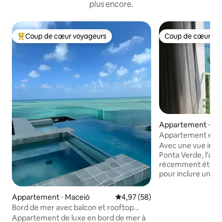
plus encore.
Coup de cœur voyageurs
Coup de cœur vo
Coups de cœur voyageurs les plus appréciés
Coup de cœur vo
Appartement ⋅ Ma
Appartement en b
Verde.
Avec une vue impr
Ponta Verde, l'ap
récemment été e
pour inclure un lit 
tous deux avec un
les palmiers et l'o
Appartement ⋅ Maceió
Évaluation moyenne sur la base
4,97 (58)
particulièrement
Bord de mer avec balcon et rooftop
janvier. L'apparte
gastronomique !
Appartement de luxe en bord de mer à
pied depuis certai