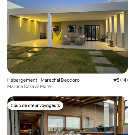
Hébergement ⋅ Marechal Deodoro
Évaluation
5 (14)
Maroca Casa Al Mare
Coup de cœur voyageurs
Coup de cœur voyageurs