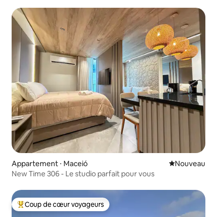
Appartement ⋅ Maceió
Nouvel hébe
Nouveau
New Time 306 - Le studio parfait pour vous
Coup de cœur voyageurs
Coups de cœur voyageurs les plus appréciés