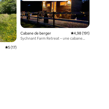
Cabane de berger
Évaluation moyenne sur
4,98 (191)
Sychnant Farm Retreat – une cabane
confortable mais luxueuse.
Évaluation moyenne sur la base de 17 commentaires : 5 sur 5
5 (17)