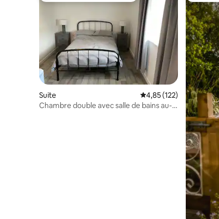
Suite
Évaluation moyenne sur
4,85 (122)
Chambre double avec salle de bains au-
dessus de la Public House.