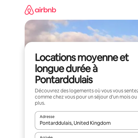
Aller
directement
au
contenu
Locations moyenne et
longue durée à
Pontarddulais
Découvrez des logements où vous vous sente
comme chez vous pour un séjour d'un mois ou
plus.
Adresse
Lorsque les résultats s'affichent, utilisez les flèc
Arrivée