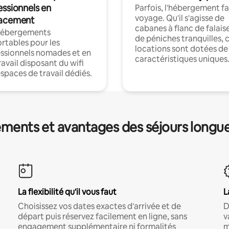
essionnels en
Parfois, l'hébergement fai
voyage. Qu'il s'agisse de
acement
cabanes à flanc de falais
hébergements
de péniches tranquilles, 
rtables pour les
locations sont dotées de
ssionnels nomades et en
caractéristiques uniques
ravail disposant du wifi
espaces de travail dédiés.
ments et avantages des séjours longu
La flexibilité qu'il vous faut
L
Choisissez vos dates exactes d'arrivée et de
D
départ puis réservez facilement en ligne, sans
v
engagement supplémentaire ni formalités
m