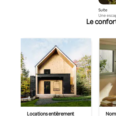
Suite
Une escap
Le confor
Carmarthe
bienvenu
Locations entièrement
Noma