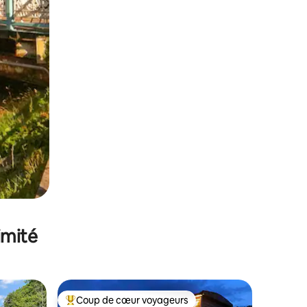
imité
Coup de cœur voyageurs
lus appréciés
Coups de cœur voyageurs les plus appréciés