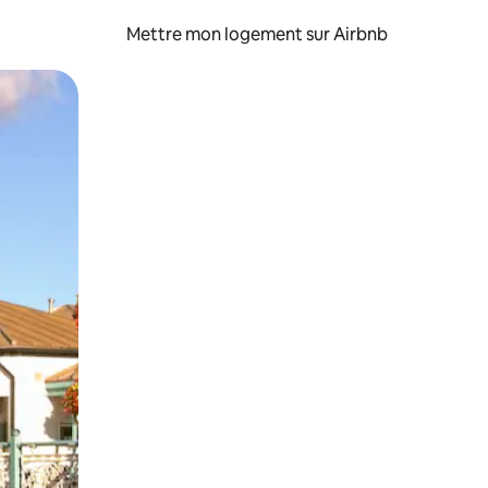
Mettre mon logement sur Airbnb
sant glisser.