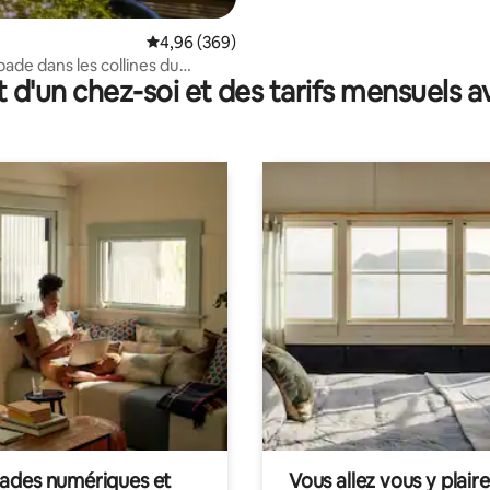
Évaluation moyenne sur la base de 369 commen
4,96 (369)
ade dans les collines du
t d'un chez-soi et des tarifs mensuels 
nshire où les chiens sont les
s
des numériques et
Vous allez vous y plaire