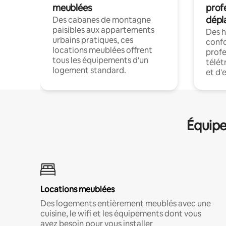
meublées
prof
dépl
Des cabanes de montagne
paisibles aux appartements
Des 
urbains pratiques, ces
confo
locations meublées offrent
profe
tous les équipements d'un
télét
logement standard.
et d'
Équipe
Locations meublées
Des logements entièrement meublés avec une
cuisine, le wifi et les équipements dont vous
avez besoin pour vous installer