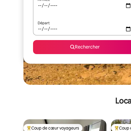
Départ
Rechercher
Loca
Coup de cœur voyageurs
Coup 
Coups de cœur voyageurs les plus appréciés
Coups de