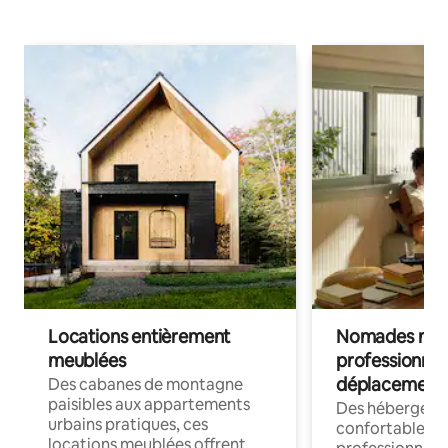
Locations entièrement
Nomades num
meublées
professionnel
déplacement
Des cabanes de montagne
paisibles aux appartements
Des hébergem
urbains pratiques, ces
confortables p
locations meublées offrent