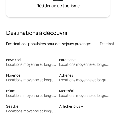
Résidence de tourisme
Destinations à découvrir
Destinations populaires pour des séjours prolongés
Destinati
New York
Barcelone
Locations moyenne et longue durée
Locations moyenne et longue durée
Florence
Athènes
Locations moyenne et longue durée
Locations moyenne et longue durée
Miami
Montréal
Locations moyenne et longue durée
Locations moyenne et longue durée
Seattle
Afficher plus
Locations moyenne et longue durée