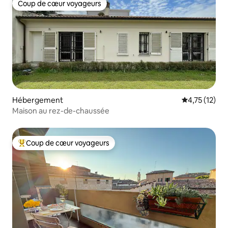
Coup de cœur voyageurs
Coup de cœur voyageurs
Hébergement
Évaluation mo
4,75 (12)
Maison au rez-de-chaussée
Coup de cœur voyageurs
Coups de cœur voyageurs les plus appréciés