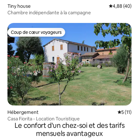
Tiny house
Évaluation mo
4,88 (40)
Chambre indépendante à la campagne
Coup de cœur voyageurs
Coup de cœur voyageurs
Hébergement
Évaluatio
5 (11)
Casa Fiorita - Location Touristique
Le confort d'un chez-soi et des tarifs
mensuels avantageux