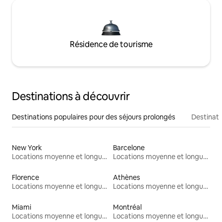
Résidence de tourisme
Destinations à découvrir
Destinations populaires pour des séjours prolongés
Destinati
New York
Barcelone
Locations moyenne et longue durée
Locations moyenne et longue durée
Florence
Athènes
Locations moyenne et longue durée
Locations moyenne et longue durée
Miami
Montréal
Locations moyenne et longue durée
Locations moyenne et longue durée