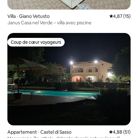
Villa ⋅ Giano Vetusto
Évaluation mo
4,87 (15)
Janus Casa nel Verde – villa avec piscine
Coup de cœur voyageurs
Coup de cœur voyageurs
Appartement ⋅ Castel di Sasso
Évaluation mo
4,88 (51)