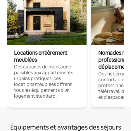
Locations entièrement
Nomades num
meublées
professionnel
déplacement
Des cabanes de montagne
paisibles aux appartements
Des hébergem
urbains pratiques, ces
confortables p
locations meublées offrent
professionnels
tous les équipements d'un
télétravail dis
logement standard.
et d'espaces de
Équipements et avantages des séjours