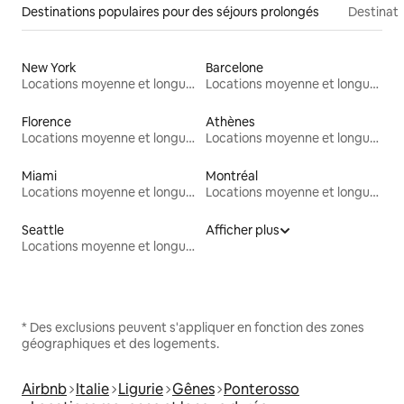
Destinations populaires pour des séjours prolongés
Destinati
New York
Barcelone
Locations moyenne et longue durée
Locations moyenne et longue durée
Florence
Athènes
Locations moyenne et longue durée
Locations moyenne et longue durée
Miami
Montréal
Locations moyenne et longue durée
Locations moyenne et longue durée
Seattle
Afficher plus
Locations moyenne et longue durée
* Des exclusions peuvent s'appliquer en fonction des zones
géographiques et des logements.
Airbnb
Italie
Ligurie
Gênes
Ponterosso