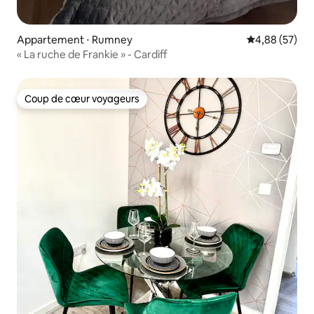
Appartement ⋅ Rumney
Évaluation mo
4,88 (57)
« La ruche de Frankie » - Cardiff
Coup de cœur voyageurs
Coup de cœur voyageurs