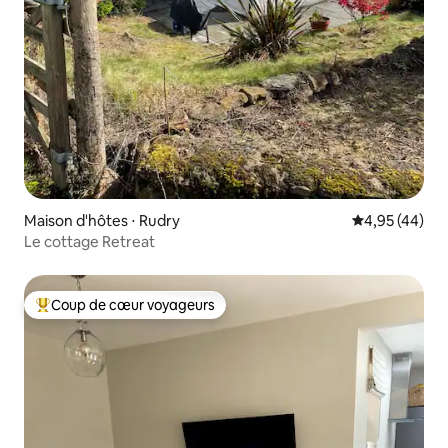
Maison d'hôtes ⋅ Rudry
Évaluation mo
4,95 (44)
Le cottage Retreat
Coup de cœur voyageurs
Coups de cœur voyageurs les plus appréciés