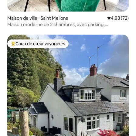
Maison de ville ⋅ Saint Mellons
Évaluation mo
4,93 (72)
Maison moderne de 2 chambres, avec parking,
emplacement privilégié
Coup de cœur voyageurs
Coups de cœur voyageurs les plus appréciés