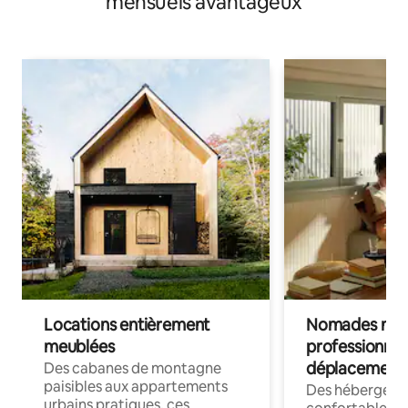
mensuels avantageux
Locations entièrement
Nomades num
meublées
professionnel
déplacement
Des cabanes de montagne
paisibles aux appartements
Des hébergem
urbains pratiques, ces