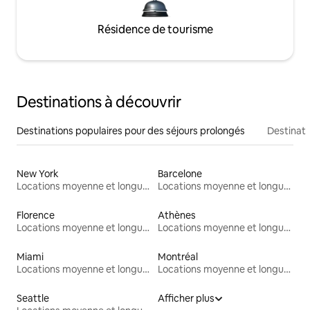
Résidence de tourisme
Destinations à découvrir
Destinations populaires pour des séjours prolongés
Destinati
New York
Barcelone
Locations moyenne et longue durée
Locations moyenne et longue durée
Florence
Athènes
Locations moyenne et longue durée
Locations moyenne et longue durée
Miami
Montréal
Locations moyenne et longue durée
Locations moyenne et longue durée
Seattle
Afficher plus