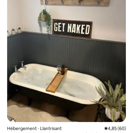
Hébergement ⋅ Llantrisant
Évaluation mo
4,85 (60)