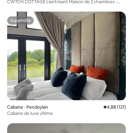
CWTCH COTTAGE Llantrisant Maison de 2 chambres -
4 voyageurs
Superhôte
Superhôte
Cabane ⋅ Pendoylan
Évaluation moy
4,88 (121)
Cabane de luxe ultime