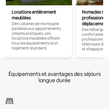
Locations entièrement
Nomades num
meublées
professionnel
déplacement
Des cabanes de montagne
paisibles aux appartements
Des hébergem
urbains pratiques, ces
confortables p
locations meublées offrent
professionnels
tous les équipements d'un
télétravail dis
logement standard.
et d'espaces de
Équipements et avantages des séjours
longue durée