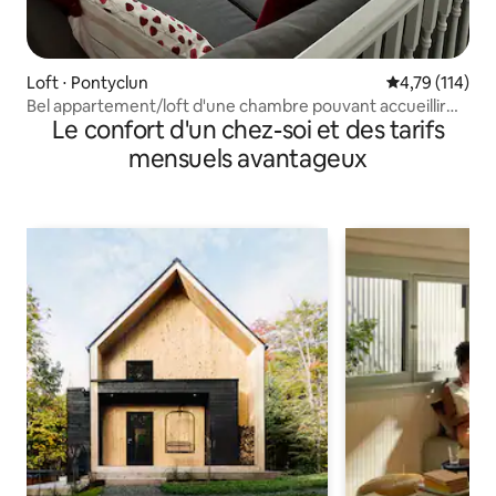
Loft ⋅ Pontyclun
Évaluation moy
4,79 (114)
Bel appartement/loft d'une chambre pouvant accueillir
Le confort d'un chez-soi et des tarifs
jusqu'à 4 personnes
mensuels avantageux