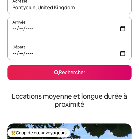
Adresse
Lorsque les résultats s'affichent, utilisez les flèches vers le hau
Arrivée
Départ
Rechercher
Locations moyenne et longue durée à
proximité
Coup de cœur voyageurs
Coups de cœur voyageurs les plus appréciés