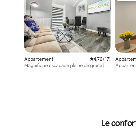
Appartement
Évaluation moyenne su
4,76 (17)
Apparte
Magnifique escapade pleine de grâce |
Apparteme
Espace pour l'équipe et gazebo
parking
Le confor