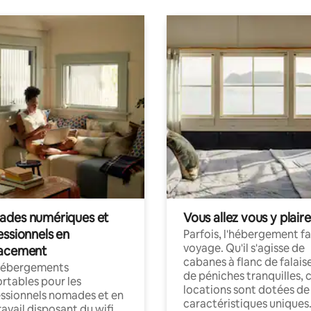
des numériques et
Vous allez vous y plaire
essionnels en
Parfois, l'hébergement fai
voyage. Qu'il s'agisse de
acement
cabanes à flanc de falais
hébergements
de péniches tranquilles, 
rtables pour les
locations sont dotées de
ssionnels nomades et en
caractéristiques uniques
ravail disposant du wifi