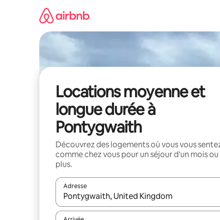
Aller
directement
au
contenu
Locations moyenne et
longue durée à
Pontygwaith
Découvrez des logements où vous vous sente
comme chez vous pour un séjour d'un mois ou
plus.
Adresse
Lorsque les résultats s'affichent, utilisez les flèc
Arrivée