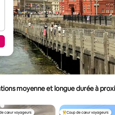
tions moyenne et longue durée à prox
de cœur voyageurs
Coup de cœur voyageurs
 cœur voyageurs les plus appréciés
Coups de cœur voyageurs les p