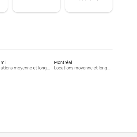
ami
Montréal
Locations moyenne et longue durée
Locations moyenne et longue durée