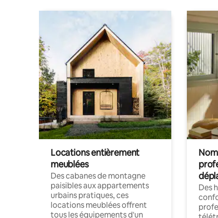
Locations entièrement
Noma
meublées
prof
dépl
Des cabanes de montagne
paisibles aux appartements
Des 
urbains pratiques, ces
confo
locations meublées offrent
profe
tous les équipements d'un
télét