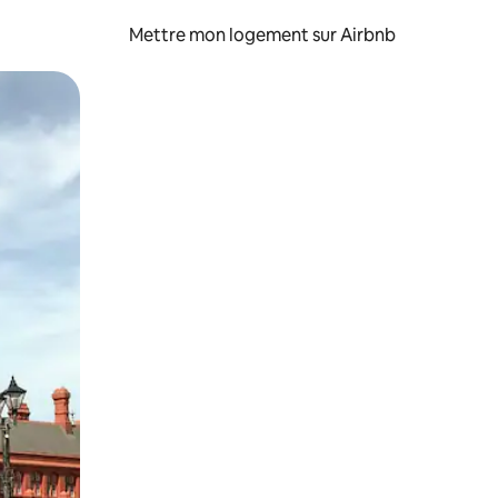
Mettre mon logement sur Airbnb
sant glisser.