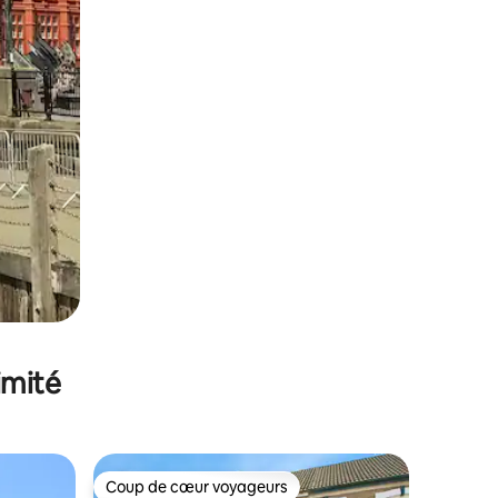
imité
Coup de cœur voyageurs
lus appréciés
Coup de cœur voyageurs