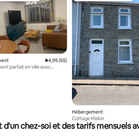
r la base de 17 commentaires : 4,76 sur 5
ment
Évaluation moyenne sur la base de 65 commen
4,95 (65)
nt parfait en ville avec
Hébergement
Cottage Miskin
t d'un chez-soi et des tarifs mensuels 