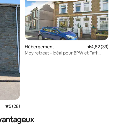
Hébergement
Évaluation moyenne su
4,82 (33)
Moy retreat - idéal pour BPW et Taff
taires : 4,95 sur 5
Trail !
Évaluation moyenne sur la base de 28 commentaires : 5 sur 5
5 (28)
avantageux