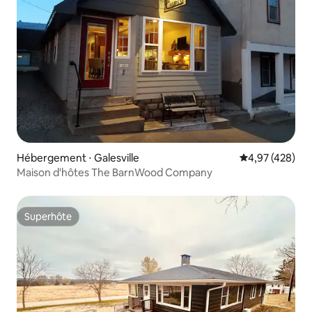
Hébergement ⋅ Galesville
Évaluation moy
4,97 (428)
Maison d'hôtes The BarnWood Company
Superhôte
Superhôte