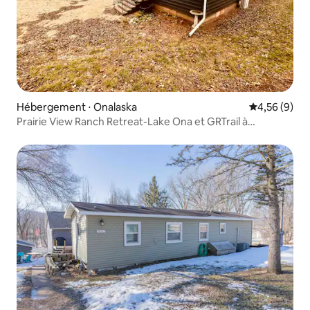
Hébergement ⋅ Onalaska
Évaluation m
4,56 (9)
Prairie View Ranch Retreat-Lake Ona et GRTrail à
proximité