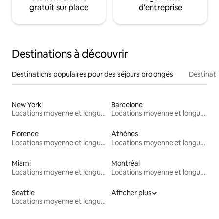
gratuit sur place
d'entreprise
Destinations à découvrir
Destinations populaires pour des séjours prolongés
Destinati
New York
Barcelone
Locations moyenne et longue durée
Locations moyenne et longue durée
Florence
Athènes
Locations moyenne et longue durée
Locations moyenne et longue durée
Miami
Montréal
Locations moyenne et longue durée
Locations moyenne et longue durée
Seattle
Afficher plus
Locations moyenne et longue durée