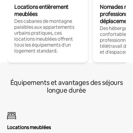
Locations entièrement
Nomades num
meublées
professionnel
déplacement
Des cabanes de montagne
paisibles aux appartements
Des hébergem
urbains pratiques, ces
confortables p
locations meublées offrent
professionnels
tous les équipements d'un
télétravail dis
logement standard.
et d'espaces de
Équipements et avantages des séjours
longue durée
Locations meublées