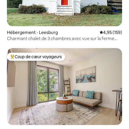
Hébergement ⋅ Leesburg
Évaluation moy
4,95 (159)
Charmant chalet de 3 chambres avec vue sur la ferme
dans le nord de la Virginie
Coup de cœur voyageurs
Coups de cœur voyageurs les plus appréciés