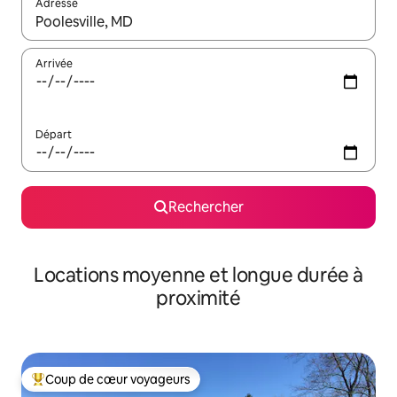
Adresse
Lorsque les résultats s'affichent, utilisez les flèches vers le hau
Arrivée
Départ
Rechercher
Locations moyenne et longue durée à
proximité
Coup de cœur voyageurs
Coups de cœur voyageurs les plus appréciés