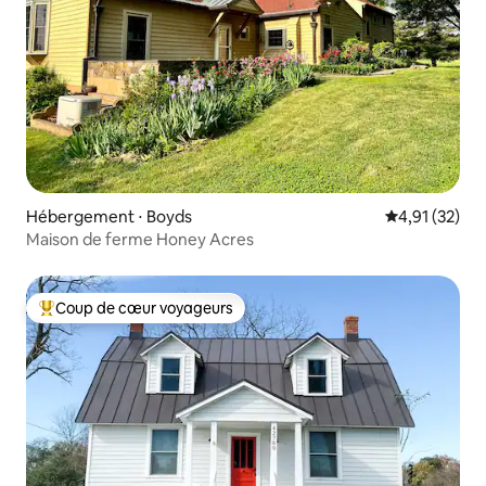
Hébergement ⋅ Boyds
Évaluation mo
4,91 (32)
Maison de ferme Honey Acres
Coup de cœur voyageurs
Coups de cœur voyageurs les plus appréciés