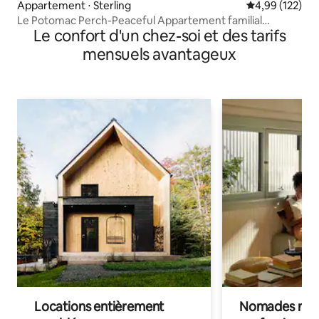
Appartement ⋅ Sterling
Évaluation moy
4,99 (122)
Le Potomac Perch-Peaceful Appartement familial
Le confort d'un chez-soi et des tarifs
confortable
mensuels avantageux
Locations entièrement
Nomades num