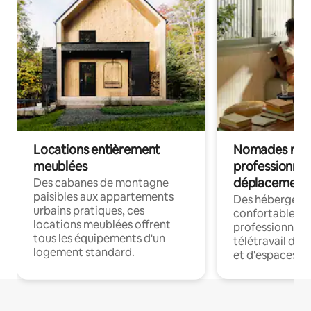
Locations entièrement
Nomades num
meublées
professionnel
déplacement
Des cabanes de montagne
paisibles aux appartements
Des hébergem
urbains pratiques, ces
confortables p
locations meublées offrent
professionnels
tous les équipements d'un
télétravail dis
logement standard.
et d'espaces de