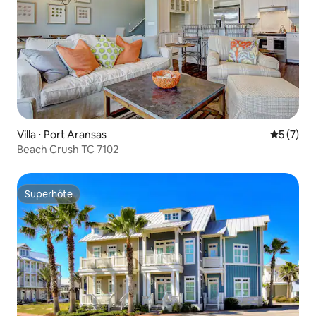
Villa ⋅ Port Aransas
Évaluatio
5 (7)
Beach Crush TC 7102
Superhôte
Superhôte