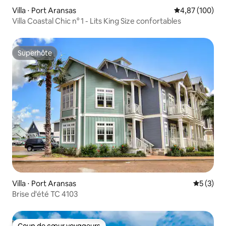
Villa ⋅ Port Aransas
Évaluation moy
4,87 (100)
Villa Coastal Chic n° 1 - Lits King Size confortables
Superhôte
Superhôte
Villa ⋅ Port Aransas
Évaluatio
5 (3)
Brise d'été TC 4103