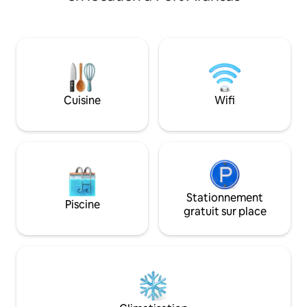
un charme de vaca
voiture de la plage • À 6 minutes en
offre un confort d
voiture des restaurants et des magasins
Chaque détail de c
locaux • Patio extérieur privé avec
a été bien pensé, 
ventilateurs ; • Playscape en plein air
continu à son pat
pour les enfants • 2 piscines
décoré, offrant u
communautaires • Douche extérieure
vacances saine. A
privée ; • Télévisions à écran plat dans
nécessaire, vous f
Cuisine
Wifi
toutes les chambres • WIFI HAUT DÉBIT
confort absolu co
• Lave-linge et sèche-linge dans l'unité.
votre propre comp
personnel.
Stationnement
Piscine
gratuit sur place