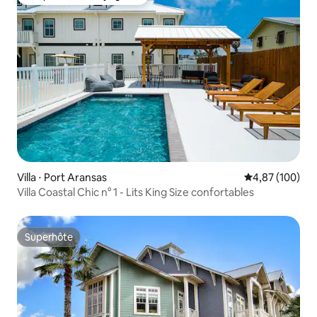
Coup de cœur voyageurs
Villa ⋅ Port Aransas
Évaluation moy
4,87 (100)
Villa Coastal Chic n° 1 - Lits King Size confortables
Superhôte
Superhôte