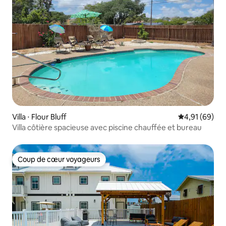
Villa ⋅ Flour Bluff
Évaluation mo
4,91 (69)
Villa côtière spacieuse avec piscine chauffée et bureau
Coup de cœur voyageurs
Coup de cœur voyageurs