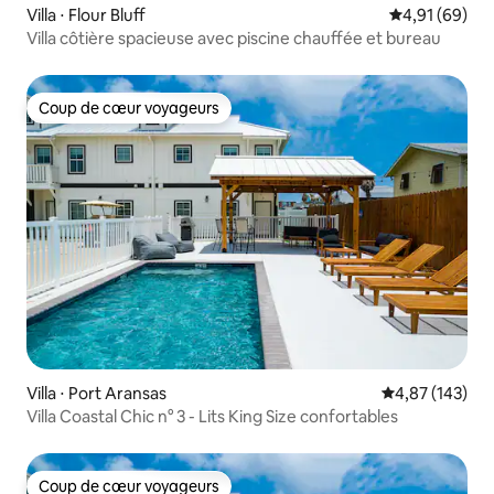
Villa ⋅ Flour Bluff
Évaluation mo
4,91 (69)
Villa côtière spacieuse avec piscine chauffée et bureau
Coup de cœur voyageurs
Coup de cœur voyageurs
Villa ⋅ Port Aransas
Évaluation moy
4,87 (143)
Villa Coastal Chic n° 3 - Lits King Size confortables
Coup de cœur voyageurs