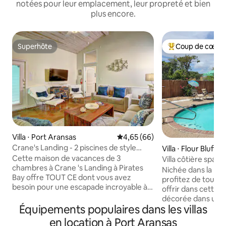
notées pour leur emplacement, leur propreté et bien
plus encore.
Superhôte
Coup de cœur 
Superhôte
Coups de cœur vo
Villa ⋅ Port Aransas
Évaluation moyenne sur la base
4,65 (66)
Crane's Landing - 2 piscines de style
Villa ⋅ Flour Bluff
hôtelier | Aire de jeux
Cette maison de vacances de 3
Villa côtière spaci
chambres à Crane 's Landing à Pirates
chauffée et burea
Nichée dans la bai
Bay offre TOUT CE dont vous avez
profitez de tout c
besoin pour une escapade incroyable à
offrir dans cette vi
Port Aransas, au Texas ! • Cuisine
décorée dans un st
gastronomique entièrement équipée
Équipements populaires dans les villas
parfaitement située
avec appareils en acier inoxydable et
chambres et trois 
en location à Port Aransas
comptoirs en granit • À 7 minutes en