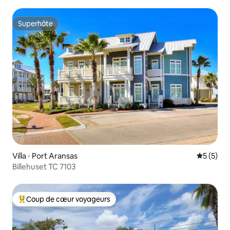
Superhôte
Superhôte
Villa ⋅ Port Aransas
Évaluatio
5 (5)
Billehuset TC 7103
Coup de cœur voyageurs
Coups de cœur voyageurs les plus appréciés