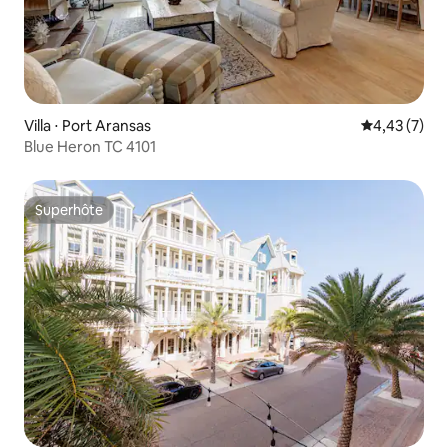
Villa ⋅ Port Aransas
Évaluation m
4,43 (7)
Blue Heron TC 4101
Superhôte
Superhôte