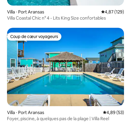
Villa ⋅ Port Aransas
Évaluation moy
4,87 (129)
Villa Coastal Chic n° 4 - Lits King Size confortables
Coup de cœur voyageurs
Coup de cœur voyageurs
Villa ⋅ Port Aransas
Évaluation mo
4,89 (53)
Foyer, piscine, à quelques pas de la plage | Villa Reel