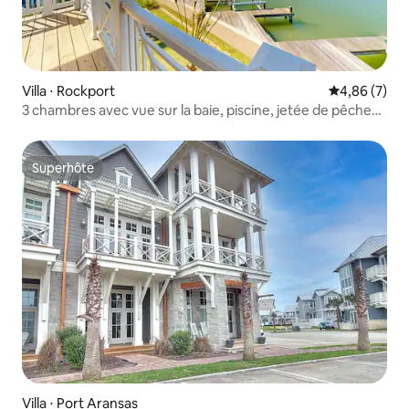
Villa ⋅ Rockport
Évaluation m
4,86 (7)
3 chambres avec vue sur la baie, piscine, jetée de pêche
et barbecues
Superhôte
Superhôte
Villa ⋅ Port Aransas