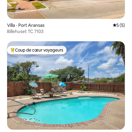
Villa ⋅ Port Aransas
Évaluatio
5 (5)
Billehuset TC 7103
Coup de cœur voyageurs
Coups de cœur voyageurs les plus appréciés