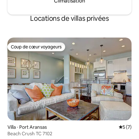
Climatisation
Locations de villas privées
Coup de cœur voyageurs
Coup de cœur voyageurs
Villa ⋅ Port Aransas
Évaluatio
5 (7)
Beach Crush TC 7102