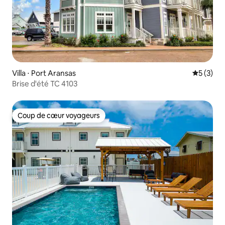
Villa ⋅ Port Aransas
Évaluatio
5 (3)
Brise d'été TC 4103
Coup de cœur voyageurs
Coup de cœur voyageurs