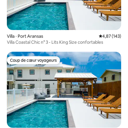
Villa ⋅ Port Aransas
Évaluation moy
4,87 (143)
Villa Coastal Chic n° 3 - Lits King Size confortables
Coup de cœur voyageurs
Coup de cœur voyageurs