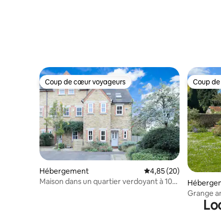
Coup de cœur voyageurs
Coup de
Coup de cœur voyageurs
Coup de
Hébergement
Évaluation moyenne sur
4,85 (20)
Maison dans un quartier verdoyant à 10
Héberge
minutes à pied de Jéricho
Grange a
Lo
Oxford/Co