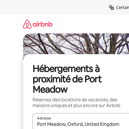
Aller
Certai
directement
au
contenu
Hébergements à
proximité de Port
Meadow
Réservez des locations de vacances, des
maisons uniques et plus encore sur Airbnb
Adresse
Lorsque les résultats s'affichent, utilisez les flèc