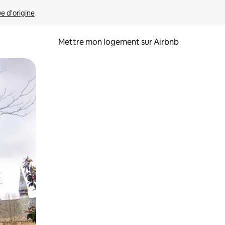
ue d'origine
Mettre mon logement sur Airbnb
sant glisser.