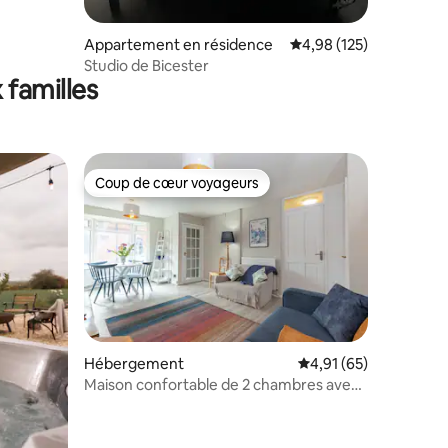
Appartement en résidence
Évaluation moyenne sur
4,98 (125)
Studio de Bicester
 familles
Coup de cœur voyageurs
lus appréciés
Coup de cœur voyageurs
mmentaires : 5 sur 5
Hébergement
Évaluation moyenne su
4,91 (65)
Maison confortable de 2 chambres avec
jardin privatif