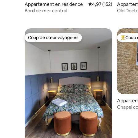
Appartement en résidence
Évaluation moyenne sur
4,97 (152)
Appartem
Bord de mer central
Old Docto
Soho Far
Coup de cœur voyageurs
Coup 
Coup de cœur voyageurs
Coups de
Appartem
Chapel co
et Soho 