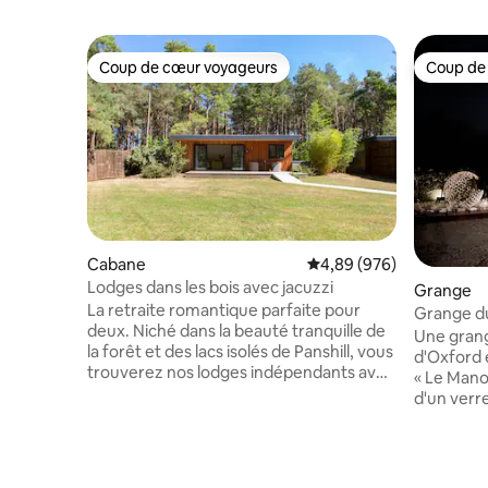
Coup de cœur voyageurs
Coup de
Coup de cœur voyageurs
Coup de
Cabane
Évaluation moyenne sur 
4,89 (976)
Lodges dans les bois avec jacuzzi
Grange
La retraite romantique parfaite pour
Grange du
deux. Niché dans la beauté tranquille de
calme
Une grang
la forêt et des lacs isolés de Panshill, vous
d'Oxford 
trouverez nos lodges indépendants avec
« Le Manoir 
leurs propres jacuzzis privés. Prosecco et
d'un verre
chocolats gratuits à l'arrivée (n'hésitez
privée av
pas à me contacter si vous préférez un
dîner dan
alcoolique) Le célèbre Bicester Village est
de Cotswold. Entièrement ac
à seulement 15 minutes et nos
fauteuil r