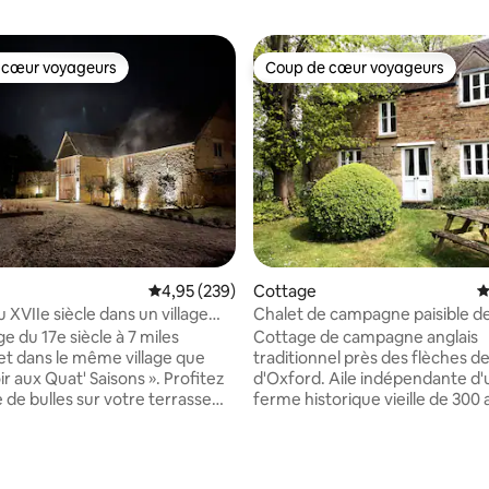
 cœur voyageurs
Coup de cœur voyageurs
 cœur voyageurs
Coup de cœur voyageurs
la base de 976 commentaires : 4,89 sur 5
Évaluation moyenne sur la base de 239 commen
4,95 (239)
Cottage
É
 XVIIe siècle dans un village
Chalet de campagne paisible d
3 chambres près du centre d'O
e du 17e siècle à 7 miles
Cottage de campagne anglais
et dans le même village que
traditionnel près des flèches d
aux Quat' Saisons ». Profitez
d'Oxford. Aile indépendante d
 de bulles sur votre terrasse
ferme historique vieille de 300 a
ant de vous promener pour
offre charme, espace et confor
s ce célèbre manoir en pierre
visiteurs qui explorent la ville et 
cessible en
campagne. Profitez de promen
oulant et avec un parking privé,
bord de la rivière sur le célèbre