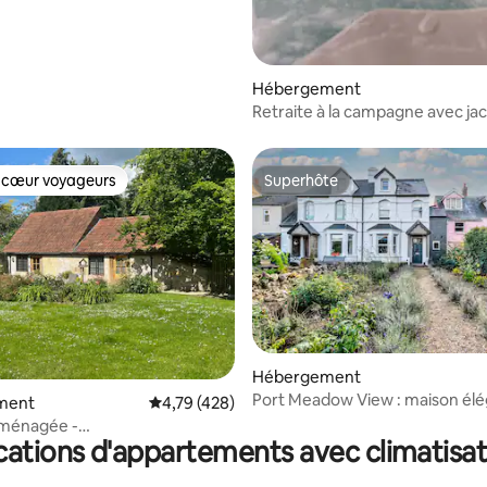
Hébergement
Retraite à la campagne avec ja
 cœur voyageurs
Superhôte
 cœur voyageurs
Superhôte
 la base de 20 commentaires : 4,85 sur 5
Hébergement
Port Meadow View : maison él
ment
Évaluation moyenne sur la base de 428 comme
4,79 (428)
avec jardin clos
ménagée -
cations d'appartements avec climatisat
tswold/Bicester Village