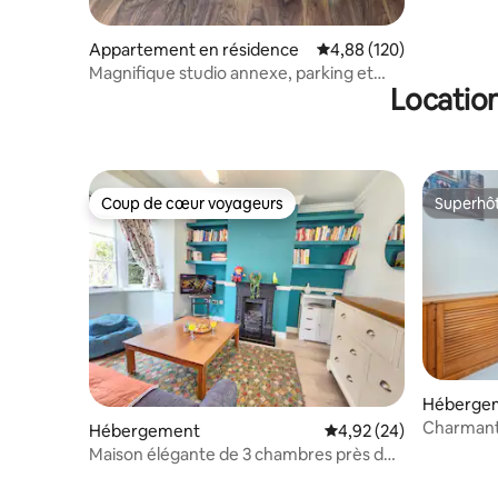
Appartement en résidence
Évaluation moyenne sur 
4,88 (120)
Magnifique studio annexe, parking et
Location
excellent emplacement
Coup de cœur voyageurs
Superhô
Coup de cœur voyageurs
Superhô
Héberge
Charmant
Hébergement
Évaluation moyenne sur
4,92 (24)
- Jardin p
Maison élégante de 3 chambres près du
centre d'Oxford + jardin, WiFi