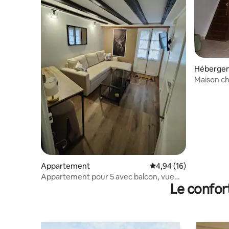
Héberge
Maison ch
Appartement
Évaluation moyenne su
4,94 (16)
Appartement pour 5 avec balcon, vue
Le confor
sur montagnes