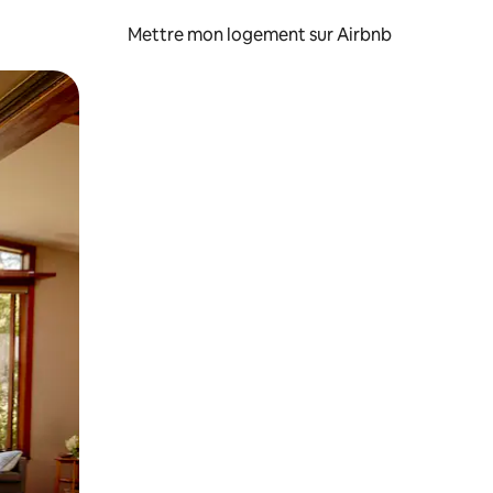
Mettre mon logement sur Airbnb
sant glisser.