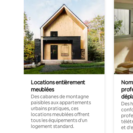
Locations entièrement
Noma
meublées
prof
dépl
Des cabanes de montagne
paisibles aux appartements
Des 
urbains pratiques, ces
confo
locations meublées offrent
profe
tous les équipements d'un
télét
logement standard.
et d'