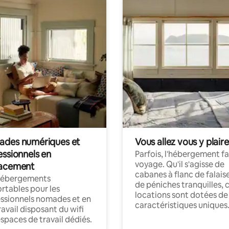
des numériques et
Vous allez vous y plaire
essionnels en
Parfois, l'hébergement fai
voyage. Qu'il s'agisse de
acement
cabanes à flanc de falais
hébergements
de péniches tranquilles, 
rtables pour les
locations sont dotées de
ssionnels nomades et en
caractéristiques uniques
ravail disposant du wifi
espaces de travail dédiés.