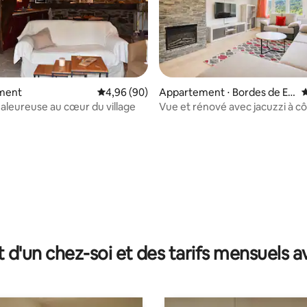
ment
Évaluation moyenne sur la base de 90 commen
4,96 (90)
Appartement ⋅ Bordes de En
É
valira
aleureuse au cœur du village
Vue et rénové avec jacuzzi à c
Grandvalira
r la base de 16 commentaires : 4,94 sur 5
t d'un chez-soi et des tarifs mensuels 