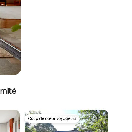
imité
Coup de cœur voyageurs
lus appréciés
Coup de cœur voyageurs