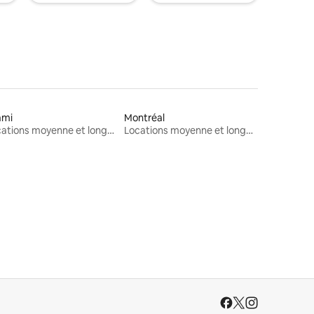
ami
Montréal
Locations moyenne et longue durée
Locations moyenne et longue durée