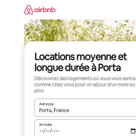
Aller
directement
au
contenu
Locations moyenne et
longue durée à Porta
Découvrez des logements où vous vous sente
comme chez vous pour un séjour d'un mois ou
plus.
Adresse
Lorsque les résultats s'affichent, utilisez les flèc
Arrivée