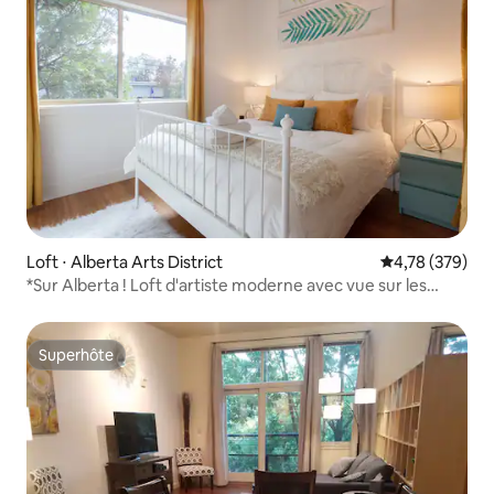
Loft ⋅ Alberta Arts District
Évaluation moy
4,78 (379)
*Sur Alberta ! Loft d'artiste moderne avec vue sur les
toits !*
Superhôte
Superhôte