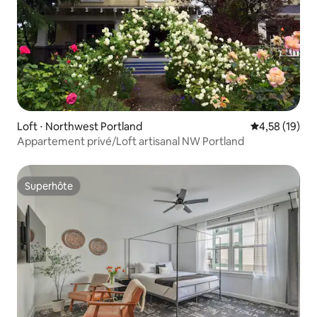
Loft ⋅ Northwest Portland
Évaluation mo
4,58 (19)
Appartement privé/Loft artisanal NW Portland
Superhôte
Superhôte