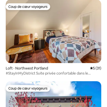
Coup de cœur voyageurs
Coup de cœur voyageurs
Loft ⋅ Northwest Portland
Évaluation
5 (31)
#StayInMyDistrict Suite privée confortable dans le
quartier NW
Coup de cœur voyageurs
Coup de cœur voyageurs