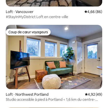
Loft ⋅ Vancouver
Évaluation mo
4,66 (86)
#StayInMyDistrict Loft en centre-ville
Coup de cœur voyageurs
Coup de cœur voyageurs
Loft ⋅ Northwest Portland
Évaluation mo
4,92 (49)
Studio accessible à pied à Portland < 1,6 km du centre-
ville !