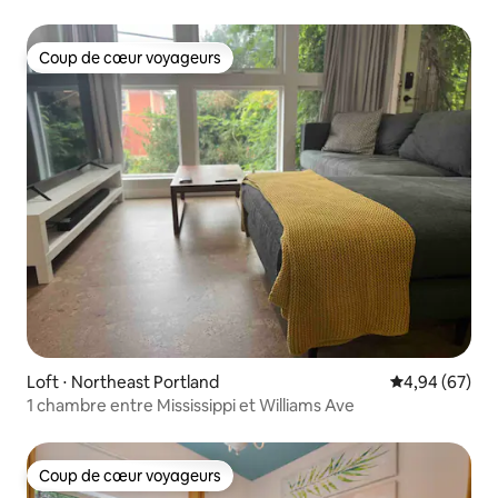
Coup de cœur voyageurs
Coup de cœur voyageurs
Loft ⋅ Northeast Portland
Évaluation mo
4,94 (67)
1 chambre entre Mississippi et Williams Ave
Coup de cœur voyageurs
Coup de cœur voyageurs