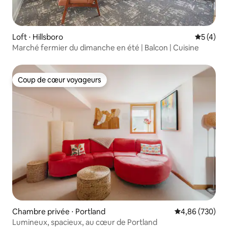
Loft ⋅ Hillsboro
Évaluatio
5 (4)
Marché fermier du dimanche en été | Balcon | Cuisine
Coup de cœur voyageurs
Coup de cœur voyageurs
Chambre privée ⋅ Portland
Évaluation moy
4,86 (730)
Lumineux, spacieux, au cœur de Portland