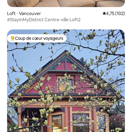
Loft ⋅ Vancouver
Évaluation moy
4,75 (102)
#StayInMyDistrict Centre-ville Loft2
Coup de cœur voyageurs
Coups de cœur voyageurs les plus appréciés