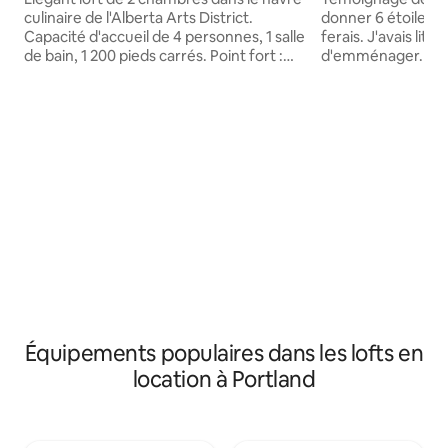
culinaire de l'Alberta Arts District.
donner 6 étoiles à
Capacité d'accueil de 4 personnes, 1 salle
ferais. J'avais lit
de bain, 1 200 pieds carrés. Point fort :
d'emménager. » « 
magnifique baignoire de jardin onsen
Très propre. Idéa
japonaise en galets de rivière pour une
quartier génial. » Le Nest est niché dans
relaxation ultime. (Partagé avec les
le nord de Portland, À 15 minutes
invités de la cabane lorsqu'il est occupé)
centre-ville et à 1
Équipements : WiFi, Netflix, cuisine
Le logement est u
entièrement équipée. À quelques pas
de 512 pieds carré
des restaurants renommés : Gabbiano's,
ouvert, une cuisi
Dame, Lil Dame. À proximité : Expatriate,
buanderie. Maison 
Take Two, Wilder. Jet Black Coffee.
chargeur pour véh
Arrêt de bus n° 72 à votre porte. La
40 ampères. À distance de marche des
meilleure scène gastronomique et
célèbres quartiers
artistique de Portland depuis votre
gastronomiques de
retraite sophistiquée.
les bienvenus ici.
Équipements populaires dans les lofts en
location à Portland