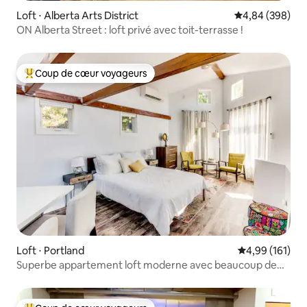
Loft ⋅ Alberta Arts District
Évaluation moy
4,84 (398)
ON Alberta Street : loft privé avec toit-terrasse !
Coup de cœur voyageurs
Coups de cœur voyageurs les plus appréciés
Loft ⋅ Portland
Évaluation moy
4,99 (161)
Superbe appartement loft moderne avec beaucoup de
lumière naturelle