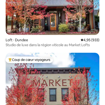
Loft ⋅ Dundee
Évaluation moy
4,95 (933)
Studio de luxe dans la région viticole au Market Lofts
Coup de cœur voyageurs
Coups de cœur voyageurs les plus appréciés