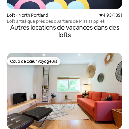
Loft ⋅ North Portland
Évaluation moy
4,93 (189)
Loft artistique près des quartiers de Mississippi et
Autres locations de vacances dans des
d'Alberta
lofts
Coup de cœur voyageurs
Coup de cœur voyageurs