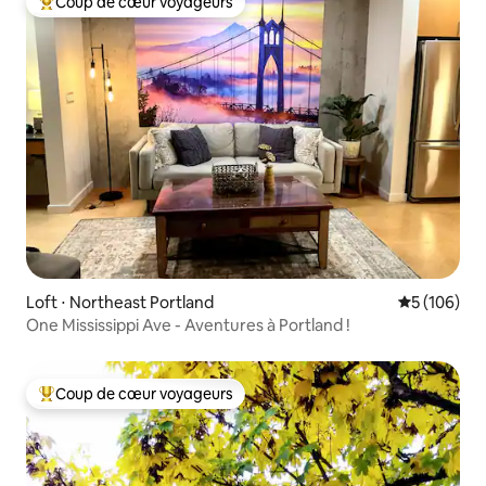
Coup de cœur voyageurs
Coups de cœur voyageurs les plus appréciés
Loft ⋅ Northeast Portland
Évaluation 
5 (106)
One Mississippi Ave - Aventures à Portland !
Coup de cœur voyageurs
Coups de cœur voyageurs les plus appréciés