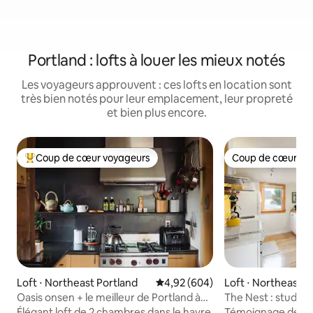
Portland : lofts à louer les mieux notés
Les voyageurs approuvent : ces lofts en location sont
très bien notés pour leur emplacement, leur propreté
et bien plus encore.
Coup de cœur voyageurs
Coup de cœur vo
Coups de cœur voyageurs les plus appréciés
Coup de cœur vo
Loft ⋅ Northeast Portland
Évaluation moyenne sur la base 
4,92 (604)
Loft ⋅ Northeast P
Oasis onsen + le meilleur de Portland à
The Nest : studio 
vos pieds
et paisible
Élégant loft de 2 chambres dans le havre
Témoignage de voya