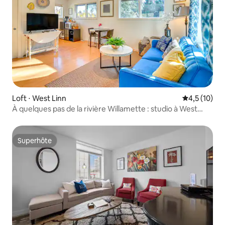
Loft ⋅ West Linn
Évaluation m
4,5 (10)
À quelques pas de la rivière Willamette : studio à West
Linn
Superhôte
Superhôte