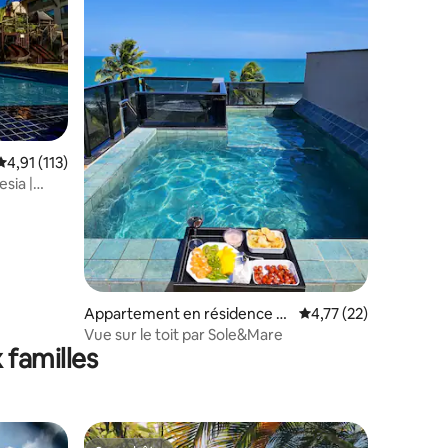
Évaluation moyenne sur la base de 113 commentaires : 4,91 sur 5
4,91 (113)
sia |
ntaires : 4,97 sur 5
Appartement en résidence ⋅ I
Évaluation moyenne su
4,77 (22)
pojuca
Vue sur le toit par Sole&Mare
 familles