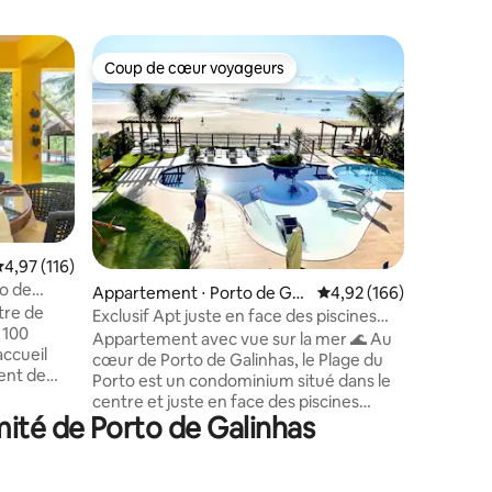
Suite ⋅ M
Coup de cœur voyageurs
Coup
Coup de cœur voyageurs
Coups d
Bungalow 
piscine P
🌟Sanctua
Pontal de
proche d
Porto de 
Maracaipe
rencontre 
célèbre c
Bungalow
taires : 4,98 sur 5
valuation moyenne sur la base de 116 commentaires : 4,97 sur 5
4,97 (116)
totalemen
to de
Appartement ⋅ Porto de Gali
Évaluation moyenne sur
4,92 (166)
Terrasse 
tre de
nhas
équipée I
Exclusif Apt juste en face des piscines
 100
éloignés
naturelles
Appartement avec vue sur la mer 🌊 Au
accueil
(kiosque/
cœur de Porto de Galinhas, le Plage du
ent de
histoire 
Porto est un condominium situé dans le
déale pour
locale. C
centre et juste en face des piscines
mité de Porto de Galinhas
naturelles. La copropriété propose une
de vastes
piscine extérieure, un barbecue, une aire
 parfaites
de jeux pour enfants et un rooftop avec
 que de 2
jacuzzi et une vue panoramique à couper