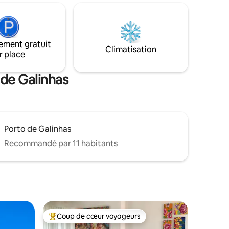
nfants),
le souffle. En raison de son emplacement
rking
privilégié, vous aurez accès à tout ce
lon
dont vous avez besoin sans avoir besoin
gnie
de vous déplacer en voiture. Vivez une
e.
ement gratuit
expérience unique en séjournant devant
Climatisation
e séjour.
r place
les magnifiques piscines naturelles !
 de Galinhas
Porto de Galinhas
Recommandé par 11 habitants
Coup de cœur voyageurs
Coups de cœur voyageurs les plus appréciés