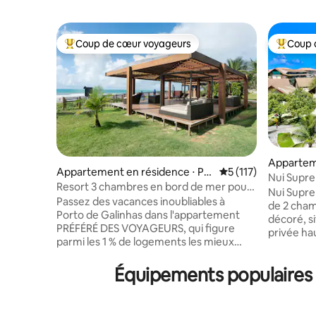
Coup de cœur voyageurs
Coup 
Coups de cœur voyageurs les plus appréciés
Coups de
Appartem
Appartement en résidence ⋅ Po
Évaluation moyenne 
5 (117)
Nui Supr
rto de Galinhas
Resort 3 chambres en bord de mer pour
Muro Alt
Nui Supr
les familles, classé dans le top 1 %
Passez des vacances inoubliables à
de 2 cham
Porto de Galinhas dans l'appartement
décoré, s
PRÉFÉRÉ DES VOYAGEURS, qui figure
privée ha
parmi les 1 % de logements les mieux
au bord d
notés ! Appartement de 3 chambres
la plage 
dans une copropriété de villégiature en
Équipements populaires d
Confortab
bord de mer, offrant un confort de haut
l'appartem
niveau et un accès à un ensemble
plus grand
complet d'équipements de loisirs, dont
parasols, 