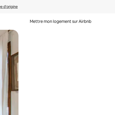
ue d'origine
Mettre mon logement sur Airbnb
sant glisser.