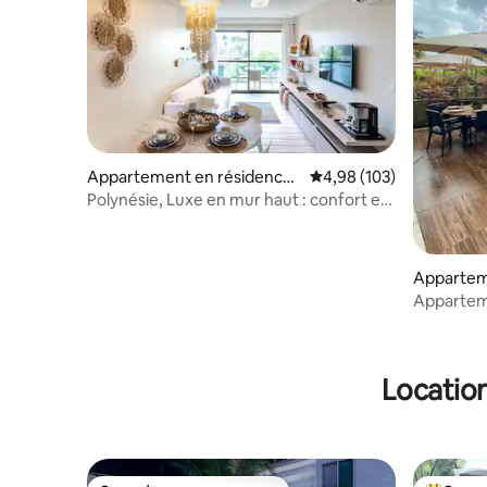
Appartement en résidence ⋅
Évaluation moyenne sur 
4,98 (103)
Porto de Galinhas
Polynésie, Luxe en mur haut : confort et
loisirs
Appartem
Porto de 
Appartem
chaussée 
Location