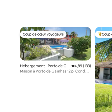
Coup de cœur voyageurs
Coup 
Coup de cœur voyageurs
Coups de
Hébergement ⋅ Porto de Gal
Évaluation moyenne sur
4,89 (133)
inhas
Maison à Porto de Galinhas 12 p, Cond. P.
Beira Mar