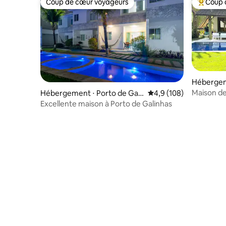
Coup de cœur voyageurs
Coup 
Coup de cœur voyageurs
Coups de
Hébergem
Maison de
Hébergement ⋅ Porto de Gali
Évaluation moyenne su
4,9 (108)
Malawi•4 
nhas
Excellente maison à Porto de Galinhas