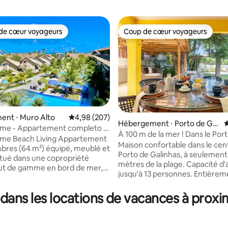
de cœur voyageurs
Coup de cœur voyageurs
 cœur voyageurs les plus appréciés
Coup de cœur voyageurs
ent ⋅ Muro Alto
Évaluation moyenne sur la base de 207 commen
4,98 (207)
Hébergement ⋅ Porto de Gali
É
sur la base de 117 commentaires : 5 sur 5
eme - Appartement completo -
nhas
À 100 m de la mer ! Dans le Por
o
eme Beach Living Appartement
Galinhas !
Maison confortable dans le cen
bres (64 m²) équipé, meublé et
Porto de Galinhas, à seulement
itué dans une copropriété
mètres de la plage. Capacité d'
ut de gamme en bord de mer,
jusqu'à 13 personnes. Entièrem
es eaux calmes et chaudes de
plain-pied, elle est également i
paradisiaque de Muro Alto.
les familles avec enfants et les
ans les locations de vacances à proxi
le pour 7 personnes,
personnes âgées. Elle dispose 
ent offre la plus belle vue et la
terrasses intégrées à la nature,
e tranquillité du quartier. Des
pour les repas en plein air, ainsi
des chaises longues, du linge de