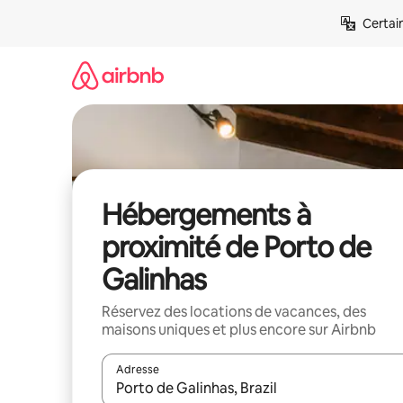
Aller
Certai
directement
au
contenu
Hébergements à
proximité de Porto de
Galinhas
Réservez des locations de vacances, des
maisons uniques et plus encore sur Airbnb
Adresse
Lorsque les résultats s'affichent, utilisez les flèc