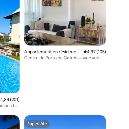
taires : 4,96 sur 5
Appartement en résidence ⋅
Évaluation moyenne sur
4,97 (105)
Porto de Galinhas
Centre de Porto de Galinhas avec vue
sur la mer.
valuation moyenne sur la base de 201 commentaires : 4,89 sur 5
4,89 (201)
 au bord
Superhôte
Superhôte