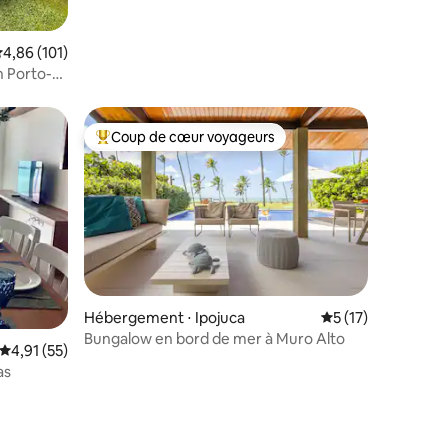
valuation moyenne sur la base de 101 commentaires : 4,86 sur 5
4,86 (101)
n Porto-
Coup de cœur voyageurs
Coups de cœur voyageurs les plus appréciés
Hébergement ⋅ Ipojuca
Évaluation moyenne
5 (17)
Bungalow en bord de mer à Muro Alto
Évaluation moyenne sur la base de 55 commentaires : 4,91 sur 5
4,91 (55)
as