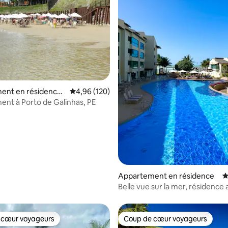
la base de 109 commentaires : 4,98 sur 5
ent en résidence ⋅
Évaluation moyenne sur la base de 120 commen
4,96 (120)
nt à Porto de Galinhas, PE
Appartement en résidence
É
Belle vue sur la mer, résidence
du sable, Muro Alto
 cœur voyageurs
Coup de cœur voyageurs
 cœur voyageurs
Coup de cœur voyageurs