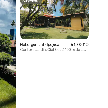
Superhôte
Superhôte
ntaires : 4,97 sur 5
Hébergement ⋅ Ipojuca
Évaluation moyenne sur
4,88 (112)
Confort, Jardin, Ciel Bleu à 100 m de la
mer : Nous l'avons !