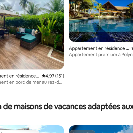
la base de 103 commentaires : 4,98 sur 5
Appartement en résidence ⋅
Porto de Galinhas
Appartement premium à Polyne
Piscine privée
ent en résidence ⋅
Évaluation moyenne sur la base de 151 comme
4,97 (151)
Galinhas
ent en bord de mer au rez-de-
/ Praia de Muro Alto
 de maisons de vacances adaptées aux