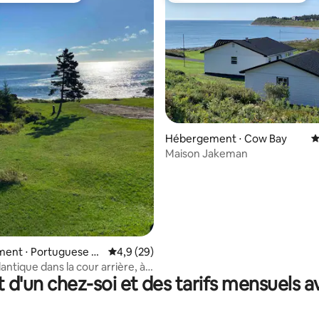
 la base de 221 commentaires : 4,97 sur 5
Hébergement ⋅ Cow Bay
É
Maison Jakeman
ent ⋅ Portuguese C
Évaluation moyenne sur la base de 29 comm
4,9 (29)
ntique dans la cour arrière, à
t d'un chez-soi et des tarifs mensuels 
 d'Halifax !