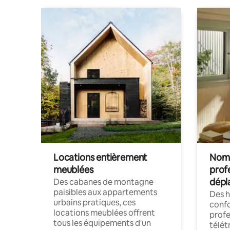
Locations entièrement
Noma
meublées
prof
dépl
Des cabanes de montagne
paisibles aux appartements
Des 
urbains pratiques, ces
confo
locations meublées offrent
profe
tous les équipements d'un
télét