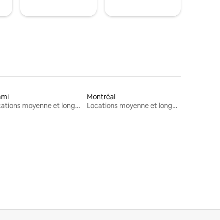
ami
Montréal
Locations moyenne et longue durée
Locations moyenne et longue durée