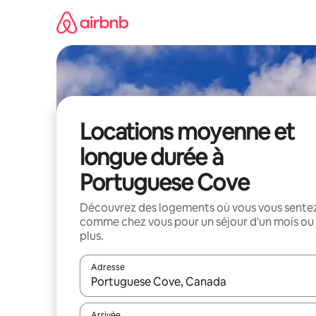
Aller
directement
au
contenu
Locations moyenne et
longue durée à
Portuguese Cove
Découvrez des logements où vous vous sente
comme chez vous pour un séjour d'un mois ou
plus.
Adresse
Lorsque les résultats s'affichent, utilisez les flèc
Arrivée