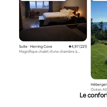
Suite ⋅ Herring Cove
Évaluation moyenne sur
4,97 (221)
Magnifique chalet d'une chambre à
Herring Cove
Hébergem
ove
Océan Atla
Le confor
20 minutes