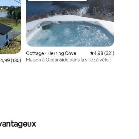
Cottage ⋅ Herring Cove
Évaluation moyenne sur
4,98 (321)
Maison à Oceanside dans la ville ; à vélo !
valuation moyenne sur la base de 130 commentaires : 4,99 sur 5
4,99 (130)
entaires : 4,9 sur 5
avantageux