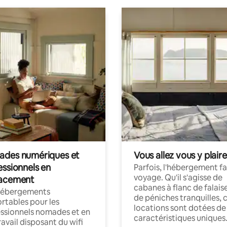
des numériques et
Vous allez vous y plaire
essionnels en
Parfois, l'hébergement fai
voyage. Qu'il s'agisse de
acement
cabanes à flanc de falais
hébergements
de péniches tranquilles, 
rtables pour les
locations sont dotées de
ssionnels nomades et en
caractéristiques uniques
ravail disposant du wifi