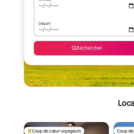
Départ
Rechercher
Loca
Coup de cœur voyageurs
Coup de
Coups de cœur voyageurs les plus appréciés
Coup de