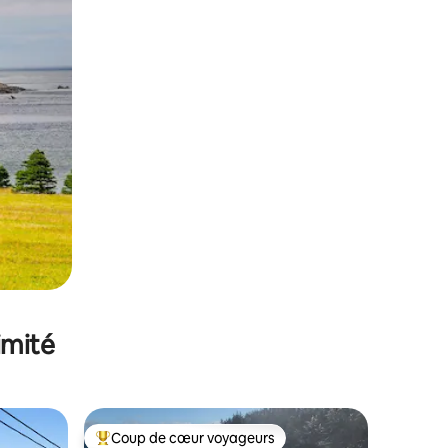
imité
Coup de cœur voyageurs
lus appréciés
Coups de cœur voyageurs les plus appréciés