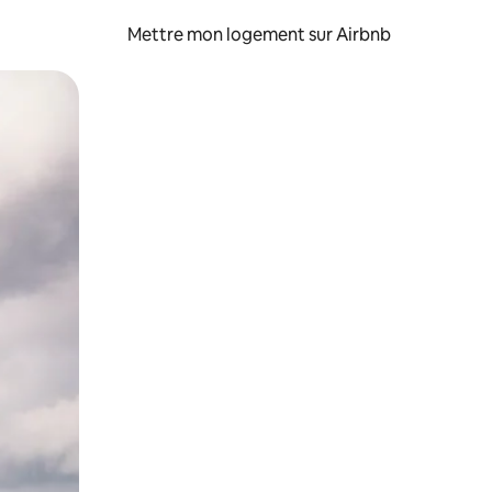
Mettre mon logement sur Airbnb
sant glisser.