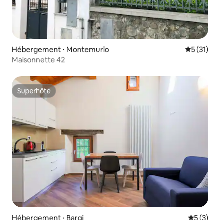
Hébergement ⋅ Montemurlo
Évaluation
5 (31)
Maisonnette 42
Superhôte
Superhôte
Hébergement ⋅ Bargi
Évaluatio
5 (3)