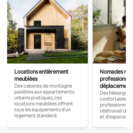
Locations entièrement
Nomades num
meublées
professionnel
déplacement
Des cabanes de montagne
paisibles aux appartements
Des hébergem
urbains pratiques, ces
confortables p
locations meublées offrent
professionnels
tous les équipements d'un
télétravail dis
logement standard.
et d'espaces de