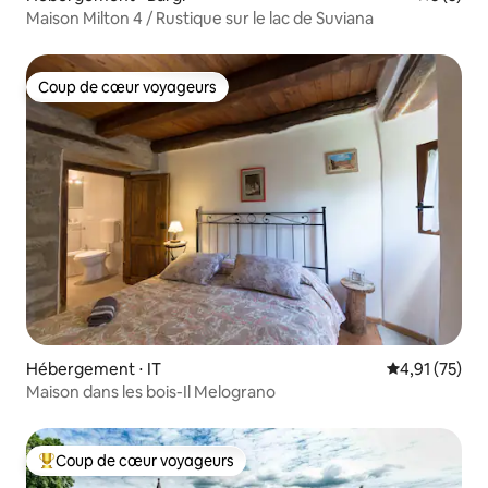
Maison Milton 4 / Rustique sur le lac de Suviana
Coup de cœur voyageurs
Coup de cœur voyageurs
Hébergement ⋅ IT
Évaluation mo
4,91 (75)
Maison dans les bois-Il Melograno
Coup de cœur voyageurs
Coups de cœur voyageurs les plus appréciés