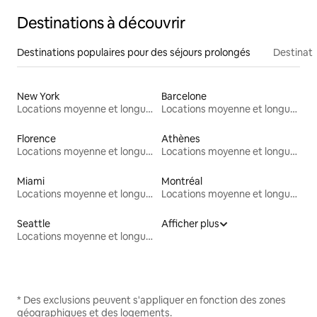
Destinations à découvrir
Destinations populaires pour des séjours prolongés
Destinati
New York
Barcelone
Locations moyenne et longue durée
Locations moyenne et longue durée
Florence
Athènes
Locations moyenne et longue durée
Locations moyenne et longue durée
Miami
Montréal
Locations moyenne et longue durée
Locations moyenne et longue durée
Seattle
Afficher plus
Locations moyenne et longue durée
* Des exclusions peuvent s'appliquer en fonction des zones
géographiques et des logements.