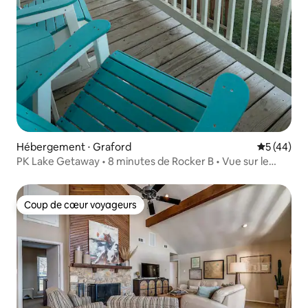
Hébergement ⋅ Graford
Évaluation
5 (44)
PK Lake Getaway • 8 minutes de Rocker B • Vue sur le
coucher du soleil
Coup de cœur voyageurs
Coup de cœur voyageurs