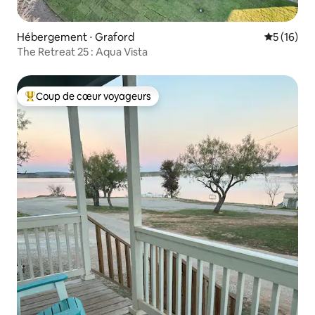
Hébergement ⋅ Graford
Évaluation
5 (16)
The Retreat 25 : Aqua Vista
Coup de cœur voyageurs
Coups de cœur voyageurs les plus appréciés