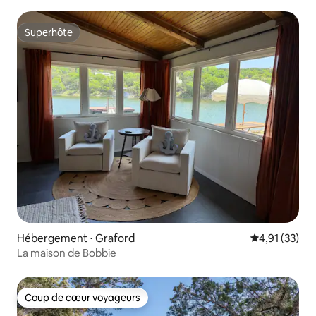
Superhôte
Superhôte
Hébergement ⋅ Graford
Évaluation mo
4,91 (33)
La maison de Bobbie
Coup de cœur voyageurs
Coup de cœur voyageurs