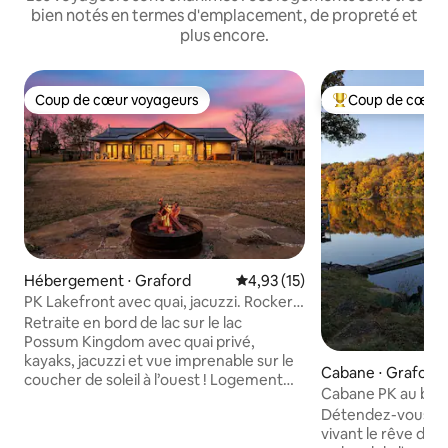
bien notés en termes d'emplacement, de propreté et
plus encore.
Coup de cœur voyageurs
Coup de cœur 
Coup de cœur voyageurs
Coups de cœur vo
Hébergement ⋅ Graford
Évaluation moyenne sur la base
4,93 (15)
PK Lakefront avec quai, jacuzzi. Rocker
B-8min
Retraite en bord de lac sur le lac
Possum Kingdom avec quai privé,
kayaks, jacuzzi et vue imprenable sur le
Cabane ⋅ Graford
coucher de soleil à l’ouest ! Logement
Cabane PK au bord
spacieux de 3 chambres pouvant
un million de dollar
Détendez-vous et
accueillir 8 personnes (2 chambres avec
vivant le rêve de 
lit King Size + chambre avec lits