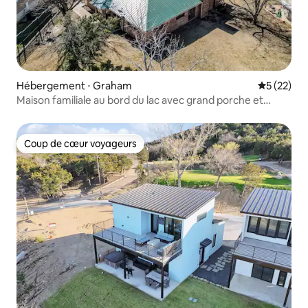
Hébergement ⋅ Graham
Évaluation
5 (22)
Maison familiale au bord du lac avec grand porche et
ponton
Coup de cœur voyageurs
Coup de cœur voyageurs