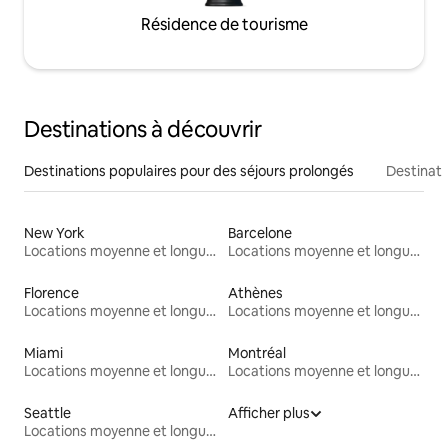
Résidence de tourisme
Destinations à découvrir
Destinations populaires pour des séjours prolongés
Destinati
New York
Barcelone
Locations moyenne et longue durée
Locations moyenne et longue durée
Florence
Athènes
Locations moyenne et longue durée
Locations moyenne et longue durée
Miami
Montréal
Locations moyenne et longue durée
Locations moyenne et longue durée
Seattle
Afficher plus
Locations moyenne et longue durée