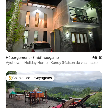
Hébergement ⋅ Embilmeegame
Évaluatio
5 (6)
Ayubowan Holiday Home - Kandy (Maison de vacances)
Coup de cœur voyageurs
Coups de cœur voyageurs les plus appréciés