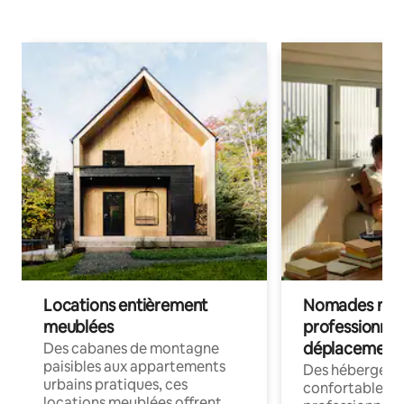
Locations entièrement
Nomades num
meublées
professionnel
déplacement
Des cabanes de montagne
paisibles aux appartements
Des hébergem
urbains pratiques, ces
confortables p
locations meublées offrent