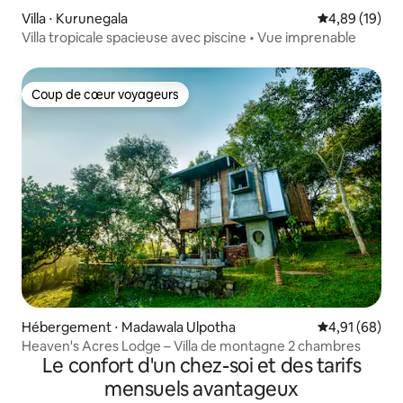
Villa ⋅ Kurunegala
Évaluation mo
4,89 (19)
Villa tropicale spacieuse avec piscine • Vue imprenable
Coup de cœur voyageurs
Coup de cœur voyageurs
Hébergement ⋅ Madawala Ulpotha
Évaluation mo
4,91 (68)
Heaven's Acres Lodge – Villa de montagne 2 chambres
Le confort d'un chez-soi et des tarifs
mensuels avantageux