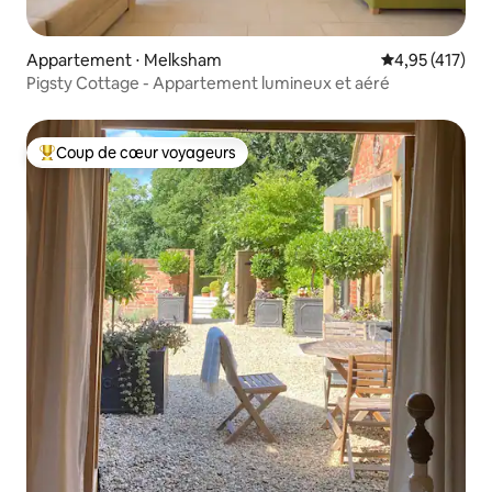
Appartement ⋅ Melksham
Évaluation moy
4,95 (417)
Pigsty Cottage - Appartement lumineux et aéré
Coup de cœur voyageurs
Coups de cœur voyageurs les plus appréciés