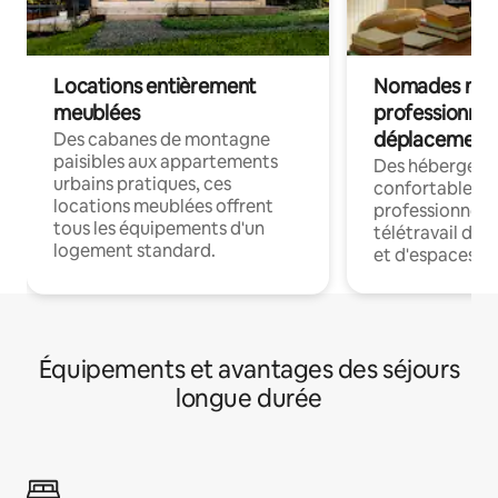
Locations entièrement
Nomades num
meublées
professionnel
déplacement
Des cabanes de montagne
paisibles aux appartements
Des hébergem
urbains pratiques, ces
confortables p
locations meublées offrent
professionnels
tous les équipements d'un
télétravail dis
logement standard.
et d'espaces de
Équipements et avantages des séjours
longue durée