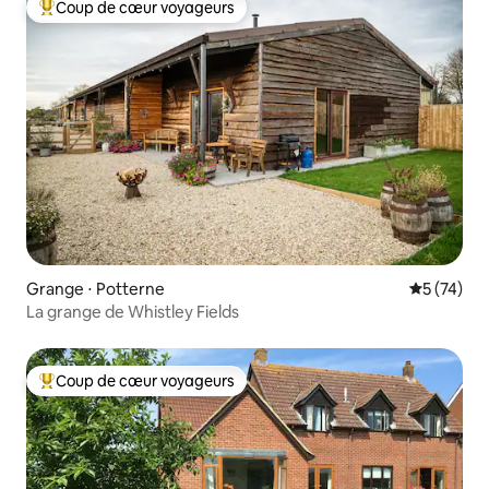
Coup de cœur voyageurs
Coups de cœur voyageurs les plus appréciés
Grange ⋅ Potterne
Évaluation
5 (74)
La grange de Whistley Fields
Coup de cœur voyageurs
Coups de cœur voyageurs les plus appréciés