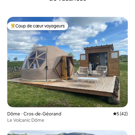
Coup de cœur voyageurs
Coups de cœur voyageurs les plus appréciés
Dôme ⋅ Cros-de-Géorand
Évaluation
5 (42)
Le Volcanic Dôme