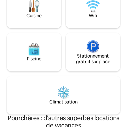
départ de la maison. Je reste disponible
Mezzanine de 30 m2
tout au long de votre séjour en cas de
160X200. Terrasse
besoin.
barbecue weber.
Cuisine
Wifi
Stationnement
Piscine
gratuit sur place
Climatisation
Pourchères : d'autres superbes locations
de vacances