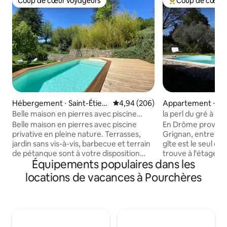
Coup de cœur voyageurs
Coup de cœur 
Coup de cœur voyageurs
Coups de cœur vo
Hébergement ⋅ Saint-Étien
Évaluation moyenne sur la base 
4,94 (206)
Appartement ⋅ C
ne-de-Boulogne
e-lès-Grignan
Belle maison en pierres avec piscine
la perl du gré à c
privative
(26)
Belle maison en pierres avec piscine
En Drôme provençale, à
privative en pleine nature. Terrasses,
Grignan, entre vig
jardin sans vis-à-vis, barbecue et terrain
gîte est le seul de l
de pétanque sont à votre disposition
trouve à l'étage, pour quatre personnes
Équipements populaires dans les
pour passer d'agréables moments en
adultes, attenant
famille ou entre amis. La maison est
propriétaires. Pièce à vivre de 48
locations de vacances à Pourchères
spacieuse avec 4 grandes chambres et
avec cuisine ouver
grand espace commun ouvert sur la
détente avec téléviseur 127 cms,
cuisine. Proche des gorges de l'Ardèche
climatisation. Sui
et de nombreux sites touristiques.
avec douche itali
Divers circuits de randonnée sont au
wc indépendant, cl