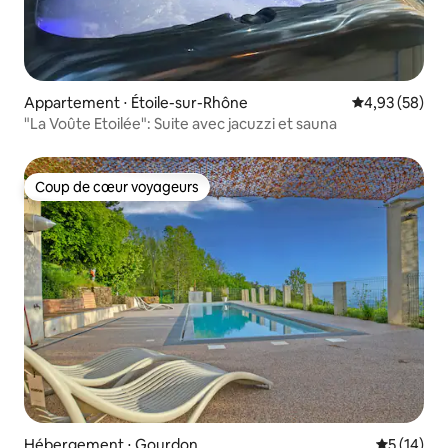
Appartement ⋅ Étoile-sur-Rhône
Évaluation mo
4,93 (58)
"La Voûte Etoilée": Suite avec jacuzzi et sauna
Coup de cœur voyageurs
Coup de cœur voyageurs
Hébergement ⋅ Gourdon
Évaluation
5 (14)