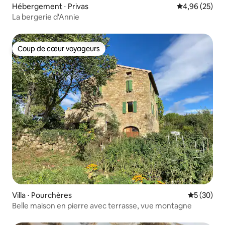
Hébergement ⋅ Privas
Évaluation mo
4,96 (25)
La bergerie d'Annie
Coup de cœur voyageurs
Coup de cœur voyageurs
Villa ⋅ Pourchères
Évaluation
5 (30)
Belle maison en pierre avec terrasse, vue montagne