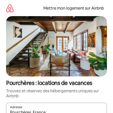
Aller
directement
Mettre mon logement sur Airbnb
au
contenu
Pourchères : locations de vacances
Trouvez et réservez des hébergements uniques sur
Airbnb
Adresse
Lorsque les résultats s'affichent, utilisez les flèches vers le hau