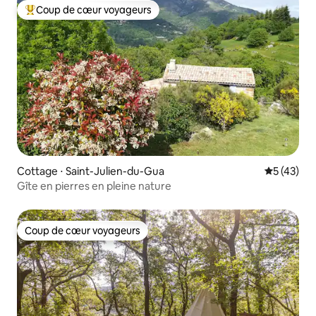
Coup de cœur voyageurs
Coups de cœur voyageurs les plus appréciés
Cottage ⋅ Saint-Julien-du-Gua
Évaluation
5 (43)
Gîte en pierres en pleine nature
Coup de cœur voyageurs
Coup de cœur voyageurs