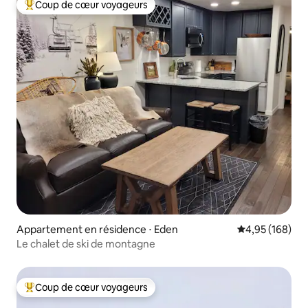
Coup de cœur voyageurs
Coups de cœur voyageurs les plus appréciés
Appartement en résidence ⋅ Eden
Évaluation moy
4,95 (168)
Le chalet de ski de montagne
Coup de cœur voyageurs
Coups de cœur voyageurs les plus appréciés