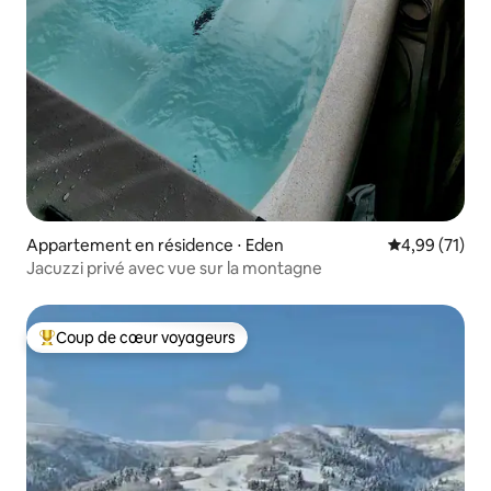
Appartement en résidence ⋅ Eden
Évaluation mo
4,99 (71)
Jacuzzi privé avec vue sur la montagne
Coup de cœur voyageurs
Coups de cœur voyageurs les plus appréciés