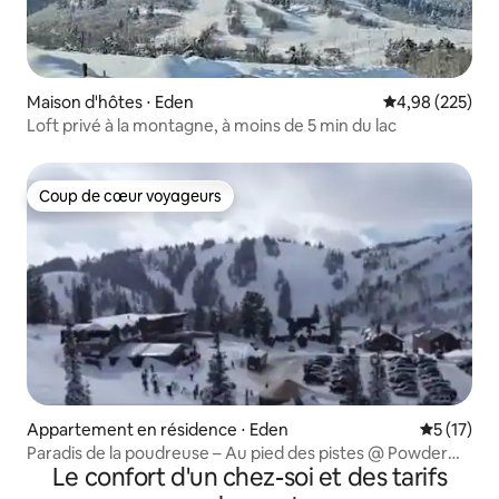
Maison d'hôtes ⋅ Eden
Évaluation moy
4,98 (225)
Loft privé à la montagne, à moins de 5 min du lac
Coup de cœur voyageurs
Coup de cœur voyageurs
Appartement en résidence ⋅ Eden
Évaluation
5 (17)
Paradis de la poudreuse – Au pied des pistes @ Powder
Le confort d'un chez-soi et des tarifs
Mountain