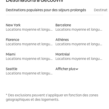
Destinations populaires pour des séjours prolongés
Destinati
New York
Barcelone
Locations moyenne et longue durée
Locations moyenne et longue durée
Florence
Athènes
Locations moyenne et longue durée
Locations moyenne et longue durée
Miami
Montréal
Locations moyenne et longue durée
Locations moyenne et longue durée
Seattle
Afficher plus
Locations moyenne et longue durée
* Des exclusions peuvent s'appliquer en fonction des zones
géographiques et des logements.