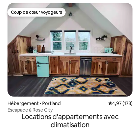
Coup de cœur voyageurs
Coup de cœur voyageurs
Hébergement ⋅ Portland
Évaluation moy
4,97 (173)
Escapade à Rose City
Locations d'appartements avec
climatisation