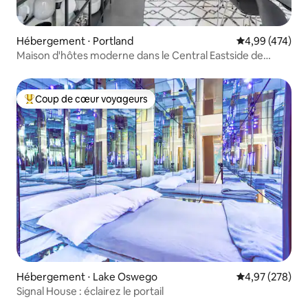
Hébergement ⋅ Portland
Évaluation moy
4,99 (474)
Maison d'hôtes moderne dans le Central Eastside de
Portland
Coup de cœur voyageurs
Coups de cœur voyageurs les plus appréciés
Hébergement ⋅ Lake Oswego
Évaluation moy
4,97 (278)
Signal House : éclairez le portail