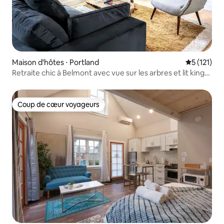
Maison d'hôtes ⋅ Portland
Évaluation 
5 (121)
Retraite chic à Belmont avec vue sur les arbres et lit king
size !
Coup de cœur voyageurs
Coup de cœur voyageurs