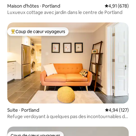
Maison d'hôtes ⋅ Portland
Évaluation moy
4,91 (678)
Luxueux cottage avec jardin dans le centre de Portland
Coup de cœur voyageurs
Coups de cœur voyageurs les plus appréciés
Suite ⋅ Portland
Évaluation moy
4,94 (127)
Refuge verdoyant à quelques pas des incontournables de
Portland
Coup de cœur voyageurs