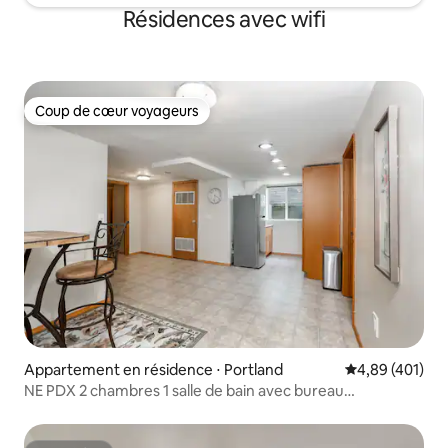
Résidences avec wifi
Coup de cœur voyageurs
Coup de cœur voyageurs
Appartement en résidence ⋅ Portland
Évaluation moy
4,89 (401)
NE PDX 2 chambres 1 salle de bain avec bureau
Appartement nouvellement meublé !