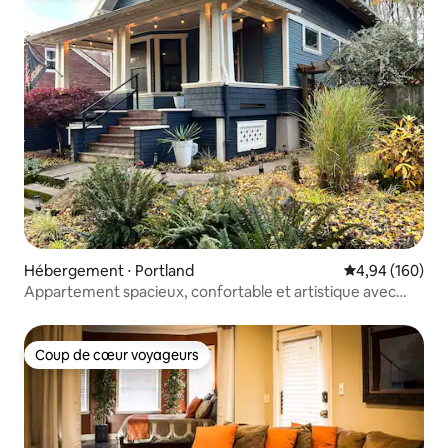
Hébergement ⋅ Portland
Évaluation moy
4,94 (160)
Appartement spacieux, confortable et artistique avec
nouvelle cuisinière et salle de bain !
Coup de cœur voyageurs
Coup de cœur voyageurs