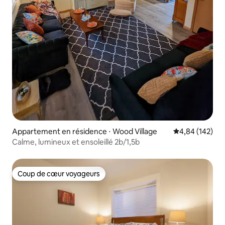
Appartement en résidence ⋅ Wood Village
Évaluation moy
4,84 (142)
Calme, lumineux et ensoleillé 2b/1,5b
Coup de cœur voyageurs
Coup de cœur voyageurs