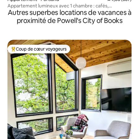
Appartement lumineux avec 1 chambre : cafés,
Autres superbes locations de vacances à
restaurants et magasins
proximité de Powell's City of Books
Coup de cœur voyageurs
Coups de cœur voyageurs les plus appréciés