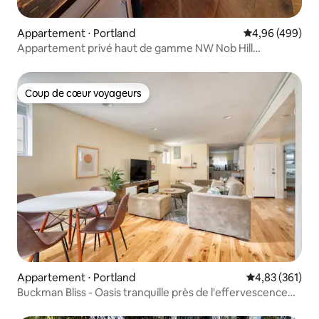
Appartement ⋅ Portland
Évaluation moy
4,96 (499)
Appartement privé haut de gamme NW Nob Hill
acceptant les animaux de compagnie.
Coup de cœur voyageurs
Coup de cœur voyageurs
Appartement ⋅ Portland
Évaluation moy
4,83 (361)
Buckman Bliss - Oasis tranquille près de l'effervescence
de Portland