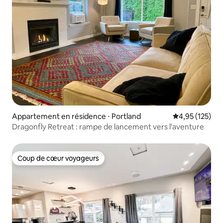
Appartement en résidence ⋅ Portland
Évaluation moy
4,95 (125)
Dragonfly Retreat : rampe de lancement vers l'aventure
Coup de cœur voyageurs
Coup de cœur voyageurs