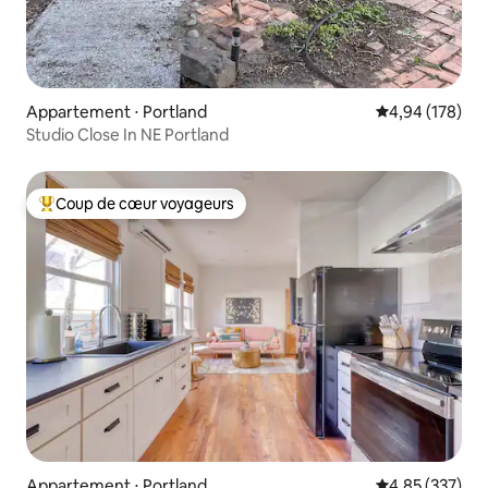
Appartement ⋅ Portland
Évaluation moy
4,94 (178)
Studio Close In NE Portland
Coup de cœur voyageurs
Coups de cœur voyageurs les plus appréciés
Appartement ⋅ Portland
Évaluation moy
4,85 (337)