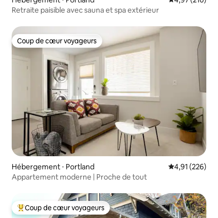
Retraite paisible avec sauna et spa extérieur
Coup de cœur voyageurs
Coup de cœur voyageurs
Hébergement ⋅ Portland
Évaluation moy
4,91 (226)
Appartement moderne | Proche de tout
Coup de cœur voyageurs
Coups de cœur voyageurs les plus appréciés