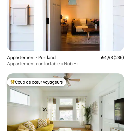
Appartement ⋅ Portland
Évaluation moy
4,93 (236)
Appartement confortable à Nob Hill
Coup de cœur voyageurs
Coups de cœur voyageurs les plus appréciés