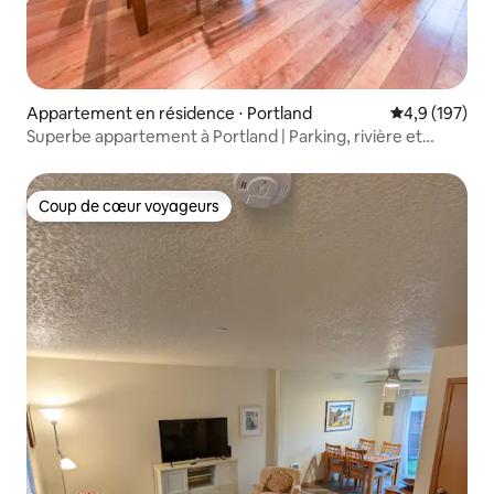
Appartement en résidence ⋅ Portland
Évaluation mo
4,9 (197)
Superbe appartement à Portland | Parking, rivière et
restaurants
Coup de cœur voyageurs
Coup de cœur voyageurs