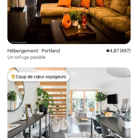
Hébergement ⋅ Portland
Évaluation moy
4,87 (497)
Un refuge paisible
Coup de cœur voyageurs
Coups de cœur voyageurs les plus appréciés