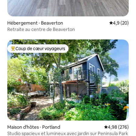
Hébergement ⋅ Beaverton
Évaluation m
4,9 (20)
Retraite au centre de Beaverton
Coup de cœur voyageurs
Coups de cœur voyageurs les plus appréciés
Maison d'hôtes ⋅ Portland
Évaluation moy
4,98 (276)
Studio spacieux et lumineux avec jardin sur Peninsula Park