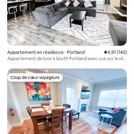
Appartement en résidence ⋅ Portland
Évaluation moy
4,91 (140)
Appartement de luxe à South Portland avec vue sur la ville
et la montagne
Coup de cœur voyageurs
Coup de cœur voyageurs