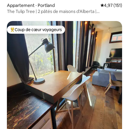
Appartement ⋅ Portland
Évaluation moy
4,97 (151)
The Tulip Tree | 2 pâtés de maisons d'Alberta |
Boutiques/Restaurants
Coup de cœur voyageurs
Coups de cœur voyageurs les plus appréciés