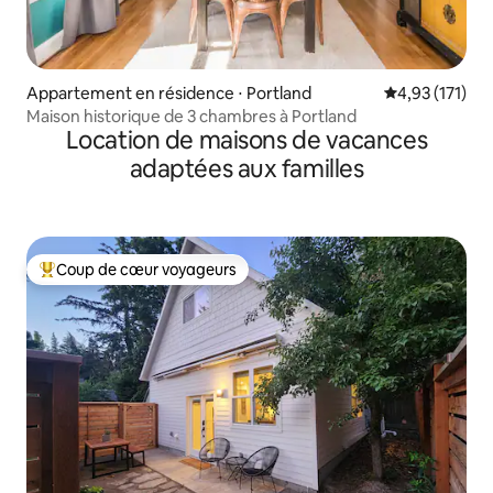
Appartement en résidence ⋅ Portland
Évaluation moy
4,93 (171)
Maison historique de 3 chambres à Portland
Location de maisons de vacances
adaptées aux familles
Coup de cœur voyageurs
Coups de cœur voyageurs les plus appréciés