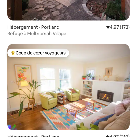
Hébergement ⋅ Portland
Évaluation moy
4,97 (173)
Refuge à Multnomah Village
Coup de cœur voyageurs
Coups de cœur voyageurs les plus appréciés
Hébergement ⋅ Portland
Évaluation moy
4,97 (210)