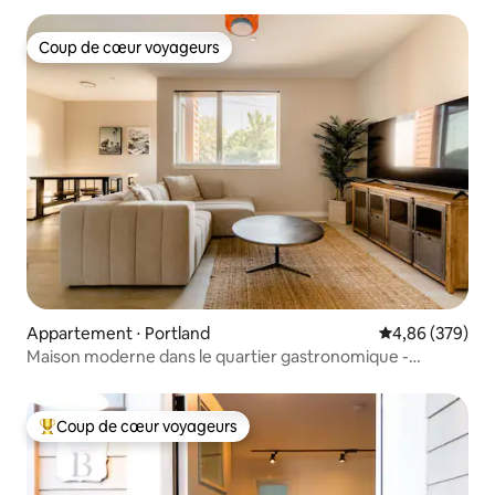
Coup de cœur voyageurs
Coup de cœur voyageurs
Appartement ⋅ Portland
Évaluation moy
4,86 (379)
Maison moderne dans le quartier gastronomique -
2 chambres - 4 personnes
Coup de cœur voyageurs
Coups de cœur voyageurs les plus appréciés