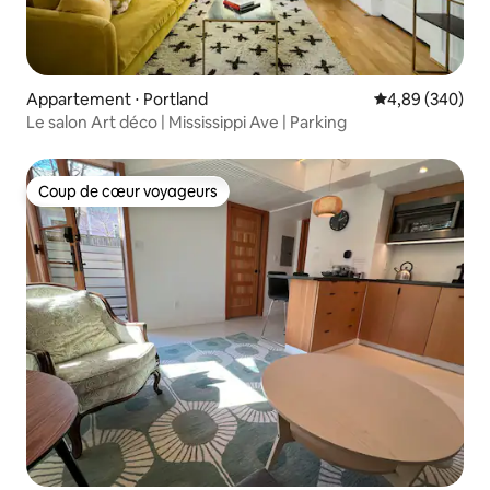
Appartement ⋅ Portland
Évaluation moy
4,89 (340)
Le salon Art déco | Mississippi Ave | Parking
Coup de cœur voyageurs
Coup de cœur voyageurs