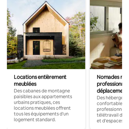
Locations entièrement
Nomades num
meublées
professionnel
déplacement
Des cabanes de montagne
paisibles aux appartements
Des hébergem
urbains pratiques, ces
confortables p
locations meublées offrent
professionnels
tous les équipements d'un
télétravail dis
logement standard.
et d'espaces de