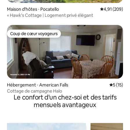
Maison d'hôtes ⋅ Pocatello
Évaluation moy
4,91 (209)
« Hawk's Cottage | Logement privé élégant
Coup de cœur voyageurs
Coup de cœur voyageurs
Hébergement ⋅ American Falls
Évaluation
5 (15)
Cottage de campagne Halo
Le confort d'un chez-soi et des tarifs
mensuels avantageux