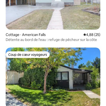
Cottage ⋅ American Falls
Évaluation mo
4,88 (25)
Détente au bord de l'eau : refuge de pêcheur sur la côte
Coup de cœur voyageurs
Coup de cœur voyageurs